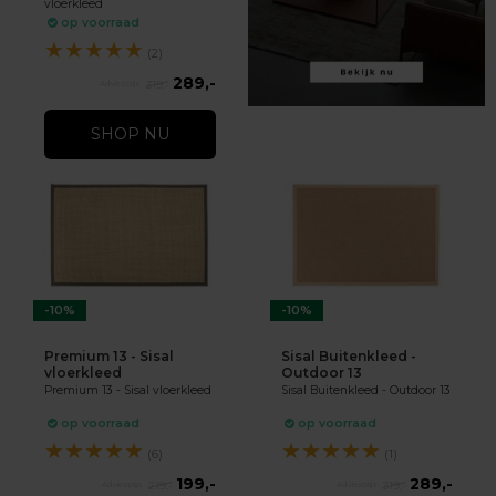
vloerkleed
op voorraad
★
★
★
★
★
(2)
289,-
319,-
SHOP NU
-10%
-10%
Premium 13 - Sisal
Sisal Buitenkleed -
vloerkleed
Outdoor 13
Premium 13 - Sisal vloerkleed
Sisal Buitenkleed - Outdoor 13
op voorraad
op voorraad
★
★
★
★
★
★
★
★
★
★
(6)
(1)
199,-
289,-
219,-
319,-