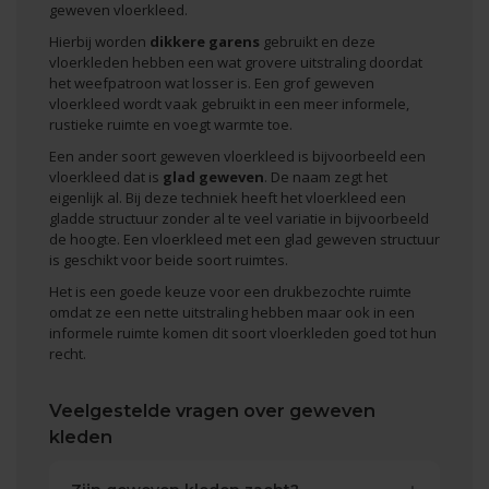
geweven vloerkleed.
Hierbij worden
dikkere garens
gebruikt en deze
vloerkleden hebben een wat grovere uitstraling doordat
het weefpatroon wat losser is. Een grof geweven
vloerkleed wordt vaak gebruikt in een meer informele,
rustieke ruimte en voegt warmte toe.
Een ander soort geweven vloerkleed is bijvoorbeeld een
vloerkleed dat is
glad geweven
. De naam zegt het
eigenlijk al. Bij deze techniek heeft het vloerkleed een
gladde structuur zonder al te veel variatie in bijvoorbeeld
de hoogte. Een vloerkleed met een glad geweven structuur
is geschikt voor beide
soort ruimtes
.
Het is een goede keuze voor een drukbezochte ruimte
omdat ze een nette uitstraling hebben maar ook in een
informele ruimte komen dit soort vloerkleden goed tot hun
recht.
Veelgestelde vragen over geweven
kleden