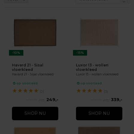
-10%
-15%
Havard 21 - Sisal
Luxor 13 - wollen
vloerkleed
vloerkleed
Havard 21 - Sisal vloerkleed
Luxor 13 - wollen vloerkleed
op voorraad
op voorraad
★
★
★
★
★
★
★
★
★
★
(2)
(3)
249,-
339,-
275,-
399,-
SHOP NU
SHOP NU