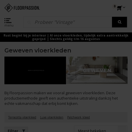
0
menu
Rust begint bij je interieur | Al onze vloerkleden, tijdelijk extra aantrekkelijk
geprijsd. | Slechts geldig t/m 16 augustus
Geweven vloerkleden
Bij Floorpassion maken we vooral geweven vloerkleden. Deze
productiemethode geeft een authentieke uitstraling dankzij het
echte vakmanschap dat erbij komt kijken.
Terracotta vloerkleed
Luxe vloerkleden
Patchwork kleed
Meest bekeken
Filter