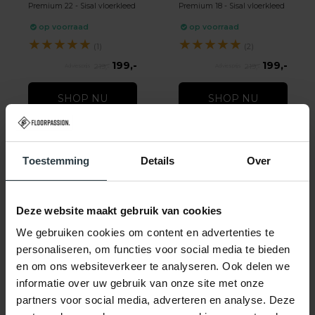
Premium 22 - Sisal vloerkleed
Premium 18 - Sisal vloerkleed
op voorraad
op voorraad
★
★
★
★
★
★
★
★
★
★
(1)
(2)
199,-
199,-
219,-
219,-
SHOP NU
SHOP NU
Toestemming
Details
Over
Deze website maakt gebruik van cookies
-10%
-16%
We gebruiken cookies om content en advertenties te
Premium 16 - Sisal
Luxor 23 - wollen
personaliseren, om functies voor social media te bieden
vloerkleed
vloerkleed
Premium 16 - Sisal vloerkleed
Luxor 23 - wollen vloerkleed
en om ons websiteverkeer te analyseren. Ook delen we
informatie over uw gebruik van onze site met onze
op voorraad
op voorraad
★
★
★
★
★
★
★
★
★
★
partners voor social media, adverteren en analyse. Deze
(6)
(1)