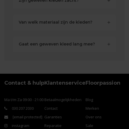
Zijn geweven kleden zacht?
Van welk materiaal zijn de kleden?
Gaat een geweven kleed lang mee?
Contact & hulp
Klantenservice
Floorpassion
Ma t/m Za 09:00 - 21:00
Betaalmogelijkheden
Blog
030 207 2030
Contact
Merken
[email protected]
Garanties
Over ons
instagram
Reparatie
Sale