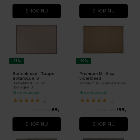
SHOP NU
SHOP NU
-13%
-10%
Buitenkleed - Taupe -
Premium 15 - Sisal
Botanique 13
vloerkleed
Buitenkleed - Taupe -
Premium 15 - Sisal vloerkleed
Botanique 13
op voorraad
op voorraad
★
★
★
★
★
★
★
★
★
★
(2)
(2)
69,-
199,-
79,-
219,-
SHOP NU
SHOP NU