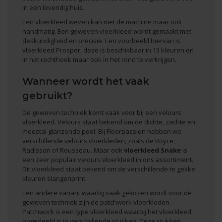
in een levendig huis.
Een vloerkleed weven kan met de machine maar ook
handmatig. Een geweven vloerkleed wordt gemaakt met
deskundigheid en precisie. Een voorbeeld hiervan is
vloerkleed Prosper, deze is beschikbaar in 13 kleuren en
in het rechthoek maar ook in het rond te verkrijgen.
Wanneer wordt het vaak
gebruikt?
De geweven techniek komt vaak voor bij een
velours
vloerkleed
. Velours staat bekend om de dichte, zachte en
meestal glanzende pool. Bij Floorpassion hebben we
verschillende velours vloerkleden, zoals de Royce,
Radisson of Rousseau. Maar ook
vloerkleed Snake
is
een zeer populair velours vloerkleed in ons assortiment.
Dit vloerkleed staat bekend om de verschillende te gekke
kleuren slangenprint.
Een andere variant waarbij vaak gekozen wordt voor de
geweven techniek zijn de
patchwork vloerkleden
.
Patchwork is een type vloerkleed waarbij het vloerkleed
opgedeeld is in verschillende stukken. Deze stukken