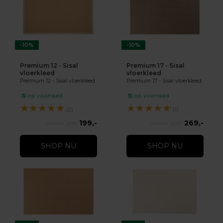
-10%
-10%
Premium 12 - Sisal
Premium 17 - Sisal
vloerkleed
vloerkleed
Premium 12 - Sisal vloerkleed
Premium 17 - Sisal vloerkleed
op voorraad
op voorraad
★
★
★
★
★
★
★
★
★
★
(2)
(1)
199,-
269,-
219,-
299,-
SHOP NU
SHOP NU