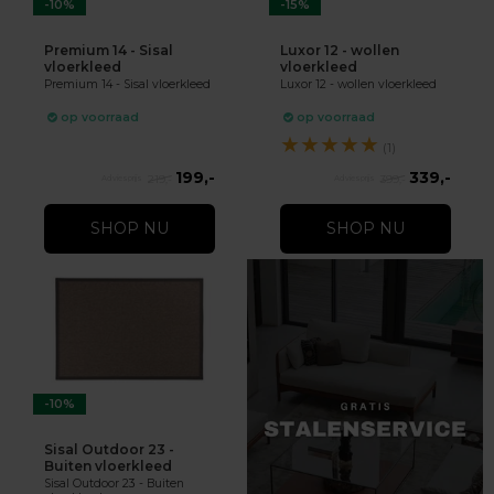
-10%
-15%
Premium 14 - Sisal
Luxor 12 - wollen
vloerkleed
vloerkleed
Premium 14 - Sisal vloerkleed
Luxor 12 - wollen vloerkleed
op voorraad
op voorraad
★
★
★
★
★
(1)
199,-
339,-
219,-
399,-
SHOP NU
SHOP NU
-10%
Sisal Outdoor 23 -
Buiten vloerkleed
Sisal Outdoor 23 - Buiten