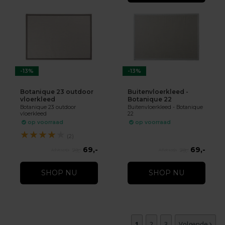
-13%
-13%
Botanique 23 outdoor
Buitenvloerkleed -
vloerkleed
Botanique 22
Botanique 23 outdoor
Buitenvloerkleed - Botanique
vloerkleed
22
op voorraad
op voorraad
★
★
★
★
★
(2)
69,-
69,-
79,-
79,-
SHOP NU
SHOP NU
1
2
3
Volgende