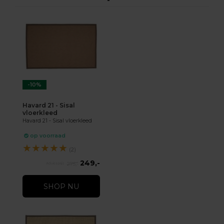
-10%
Havard 21 - Sisal
vloerkleed
Havard 21 - Sisal vloerkleed
op voorraad
★
★
★
★
★
(2)
249,-
275,-
SHOP NU