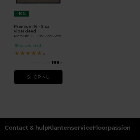
-10%
Premium 16 - Sisal
vloerkleed
Premium 16 - Sisal vloerkleed
op voorraad
★
★
★
★
★
(6)
199,-
219,-
SHOP NU
Contact & hulp
Klantenservice
Floorpassion