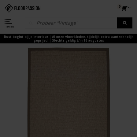
0
menu
Rust begint bij je interieur | Al onze vloerkleden, tijdelijk extra aantrekkelijk
geprijsd. | Slechts geldig t/m 16 augustus