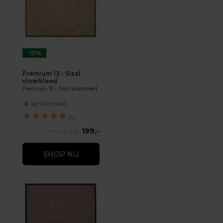
-10%
Premium 13 - Sisal
vloerkleed
Premium 13 - Sisal vloerkleed
op voorraad
★
★
★
★
★
(6)
199,-
219,-
SHOP NU