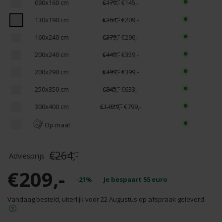
090x160 cm
€179,-
€145,-
130x190 cm
€264,-
€209,-
160x240 cm
€379,-
€296,-
200x240 cm
€449,-
€359,-
200x290 cm
€499,-
€399,-
250x350 cm
€845,-
€633,-
300x400 cm
€1.029,-
€799,-
Op maat
€264,-
€209,-
-21%
Je bespaart
55
euro
Vandaag besteld, uiterlijk voor 22 Augustus op afspraak geleverd.