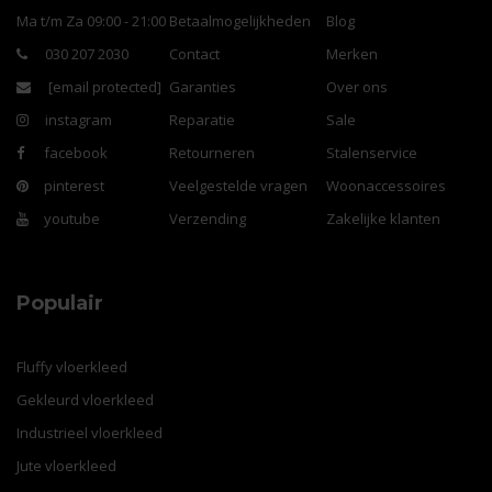
Ma t/m Za 09:00 - 21:00
Betaalmogelijkheden
Blog
030 207 2030
Contact
Merken
[email protected]
Garanties
Over ons
instagram
Reparatie
Sale
facebook
Retourneren
Stalenservice
pinterest
Veelgestelde vragen
Woonaccessoires
youtube
Verzending
Zakelijke klanten
Populair
Fluffy vloerkleed
Gekleurd vloerkleed
Industrieel vloerkleed
Jute vloerkleed