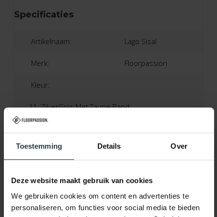
Specificaties
Artikelnaam:
Lago Sisal
Merk:
Floorpassion
Kleur:
21, ZilverGrijs Met Taupe Band
Materiaal:
100% Sisal
Toestemming
Details
Over
Band:
Katoen
Poolhoogte:
Ca. 0,5 Centimeter
Deze website maakt gebruik van cookies
Productietechniek:
Geweven
We gebruiken cookies om content en advertenties te
personaliseren, om functies voor social media te bieden
Productieland:
Nederland