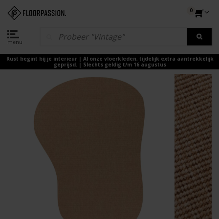
0
menu
Rust begint bij je interieur | Al onze vloerkleden, tijdelijk extra aantrekkelijk
geprijsd. | Slechts geldig t/m 16 augustus