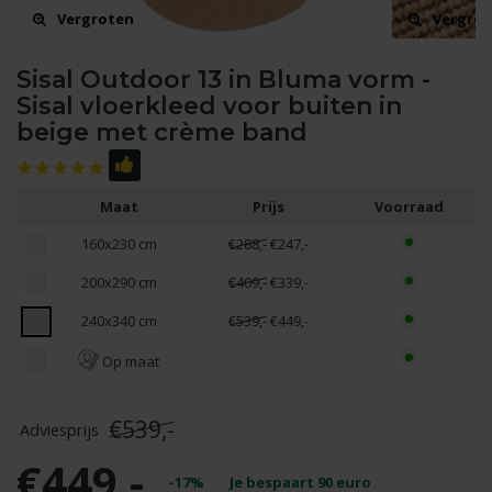
Vergroten
Vergro
Sisal Outdoor 13 in Bluma vorm -
Sisal vloerkleed voor buiten in
beige met crème band
Maat
Prijs
Voorraad
160x230 cm
€288,-
€247,-
200x290 cm
€409,-
€339,-
240x340 cm
€539,-
€449,-
Op maat
€539,-
€449,-
-17%
Je bespaart
90
euro