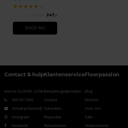
★
★
★
★
★
(1)
247,-
288,-
SHOP NU
Contact & hulp
Klantenservice
Floorpassion
Ma t/m Za 09:00 - 21:00
Betaalmogelijkheden
Blog
030 207 2030
Contact
Merken
[email protected]
Garanties
Over ons
instagram
Reparatie
Sale
facebook
Retourneren
Stalenservice