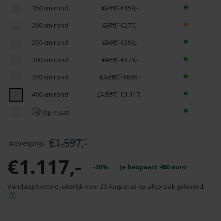
150 cm rond
€219,-
€159,-
200 cm rond
€379,-
€277,-
250 cm rond
€569,-
€399,-
300 cm rond
€829,-
€579,-
350 cm rond
€1.280,-
€899,-
400 cm rond
€1.597,-
€1.117,-
Op maat
€1.597,-
€1.117,-
-30%
Je bespaart
480
euro
Vandaag besteld, uiterlijk voor 23 Augustus op afspraak geleverd.