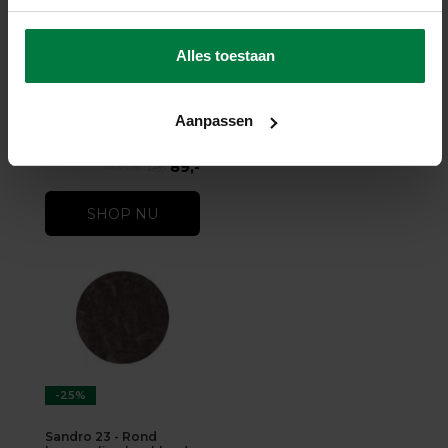
-25%
Sandro 32 - Rond
Alles toestaan
hoogpolig vloerkleed
Sandro 32 - Rond hoogpolig
vloerkleed
op voorraad
Aanpassen
★
★
★
★
★
(2)
89,-
119,-
SHOP NU
-25%
Sandro 23 - Rond