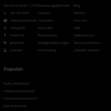
Ma t/m Za 09:00 - 21:00
Betaalmogelijkheden
Blog
030 207 2030
Contact
Merken
[email protected]
Garanties
Over ons
instagram
Reparatie
Sale
facebook
Retourneren
Stalenservice
pinterest
Veelgestelde vragen
Woonaccessoires
youtube
Verzending
Zakelijke klanten
Populair
Fluffy vloerkleed
Gekleurd vloerkleed
Industrieel vloerkleed
Jute vloerkleed