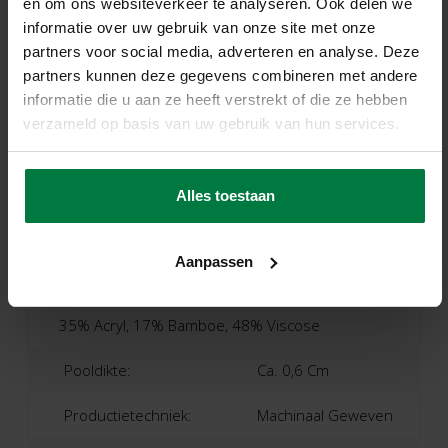
en om ons websiteverkeer te analyseren. Ook delen we
informatie over uw gebruik van onze site met onze
partners voor social media, adverteren en analyse. Deze
partners kunnen deze gegevens combineren met andere
Specificaties
informatie die u aan ze heeft verstrekt of die ze hebben
verzameld op basis van uw gebruik van hun services.
Merk:
Floorpassion
Productnaam:
Safi
Alles toestaan
Kleur:
45 - Multicolor
Aanpassen
Materiaal:
35% Acryl, 17% Bamboe, 48% Viscose
Pooldikte:
Ca. 0,6 Cm
Productietechniek:
Machinaal Geweven