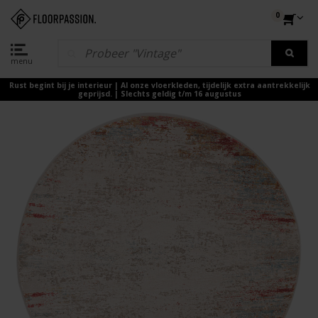
0
menu
Rust begint bij je interieur | Al onze vloerkleden, tijdelijk extra aantrekkelijk
geprijsd. | Slechts geldig t/m 16 augustus