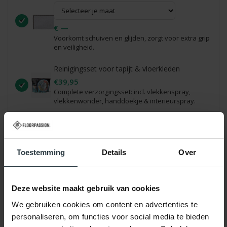
€ —
Voorkomt schuiven en glijden, zorgt voor extra grip
en veiligheid.
Reinigingsset voor tapijt & vloerkleden
€39,95
Complete verzorgingsset: incl. vlekkenspray,
vlekkenwonder, handdoekje & interieurspray.
€ 39,95
Totaal:
* Definitieve prijs zie je in je winkelwagen
Toestemming
Details
Over
Selecteer eerst een maat
Deze website maakt gebruik van cookies
We gebruiken cookies om content en advertenties te
personaliseren, om functies voor social media te bieden
Product specificaties