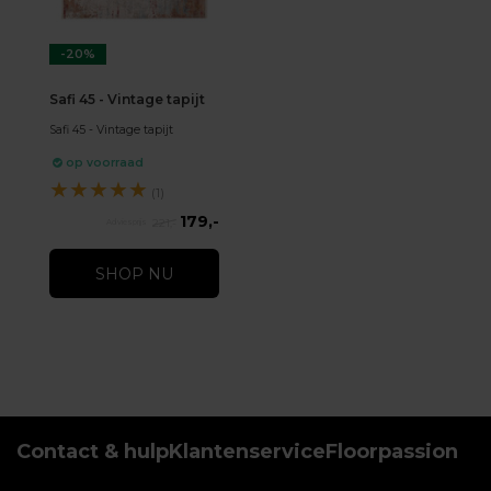
-20%
Safi 45 - Vintage tapijt
Safi 45 - Vintage tapijt
op voorraad
★
★
★
★
★
(1)
179,-
221,-
SHOP NU
Contact & hulp
Klantenservice
Floorpassion