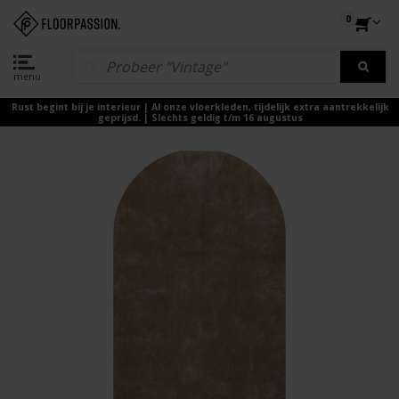
0
menu
Rust begint bij je interieur | Al onze vloerkleden, tijdelijk extra aantrekkelijk
geprijsd. | Slechts geldig t/m 16 augustus