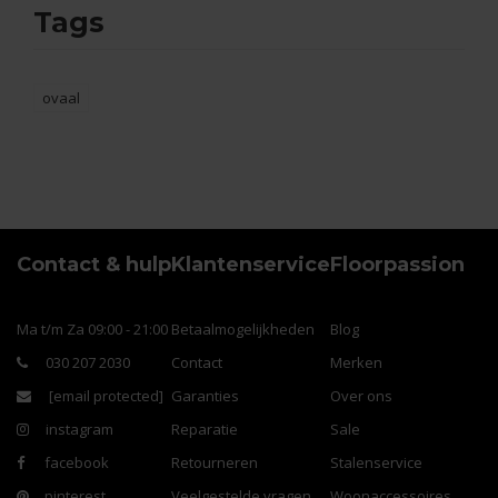
Tags
ovaal
Contact & hulp
Klantenservice
Floorpassion
Ma t/m Za 09:00 - 21:00
Betaalmogelijkheden
Blog
030 207 2030
Contact
Merken
[email protected]
Garanties
Over ons
instagram
Reparatie
Sale
facebook
Retourneren
Stalenservice
pinterest
Veelgestelde vragen
Woonaccessoires