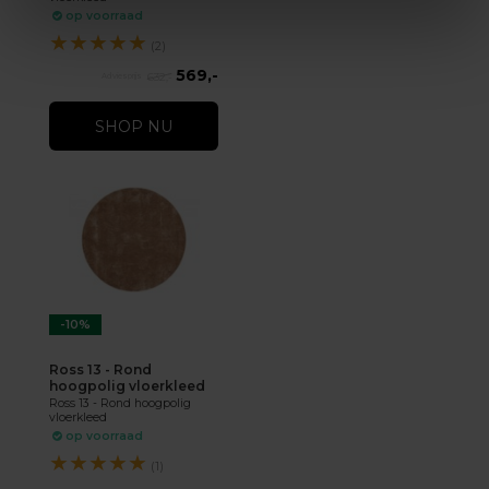
op voorraad
★
★
★
★
★
(2)
569,-
632,-
SHOP NU
-10%
Ross 13 - Rond
hoogpolig vloerkleed
Ross 13 - Rond hoogpolig
vloerkleed
op voorraad
★
★
★
★
★
(1)