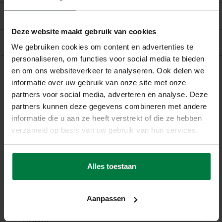
Beoordelingen
Deze website maakt gebruik van cookies
Product
We gebruiken cookies om content en advertenties te
personaliseren, om functies voor social media te bieden
en om ons websiteverkeer te analyseren. Ook delen we
informatie over uw gebruik van onze site met onze
Gerelateerde producten
partners voor social media, adverteren en analyse. Deze
partners kunnen deze gegevens combineren met andere
informatie die u aan ze heeft verstrekt of die ze hebben
verzameld op basis van uw gebruik van hun services.
Alles toestaan
-10%
Aanpassen
Ross 13 - Hoogpolig
vloerkleed
Ross 13 - Hoogpolig
vloerkleed