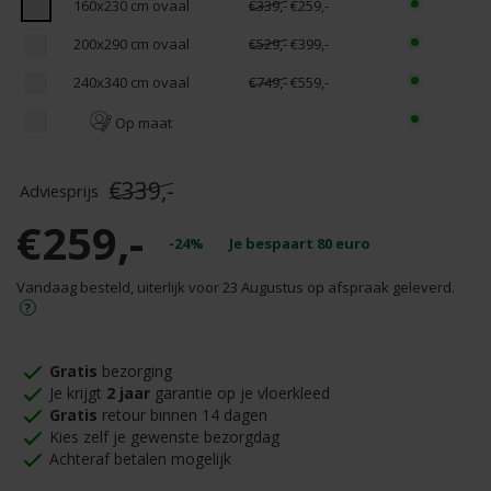
160x230 cm ovaal
€339,-
€259,-
200x290 cm ovaal
€529,-
€399,-
240x340 cm ovaal
€749,-
€559,-
Op maat
€339,-
€259,-
-24%
Je bespaart
80
euro
Vandaag besteld, uiterlijk voor 23 Augustus op afspraak geleverd.
Gratis
bezorging
Je krijgt
2 jaar
garantie op je vloerkleed
Gratis
retour binnen 14 dagen
Kies zelf je gewenste bezorgdag
Achteraf betalen mogelijk