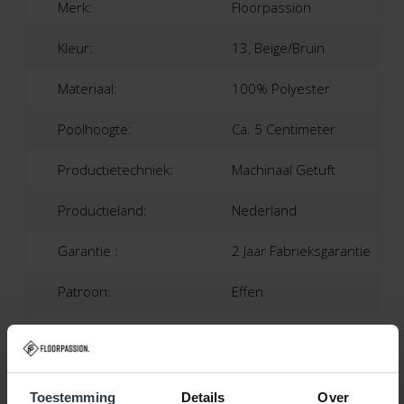
Merk:
Floorpassion
Kleur:
13, Beige/Bruin
Materiaal:
100% Polyester
Poolhoogte:
Ca. 5 Centimeter
Productietechniek:
Machinaal Getuft
Productieland:
Nederland
Garantie :
2 Jaar Fabrieksgarantie
Patroon:
Effen
Vloerverwarming:
Geschikt
Toestemming
Details
Over