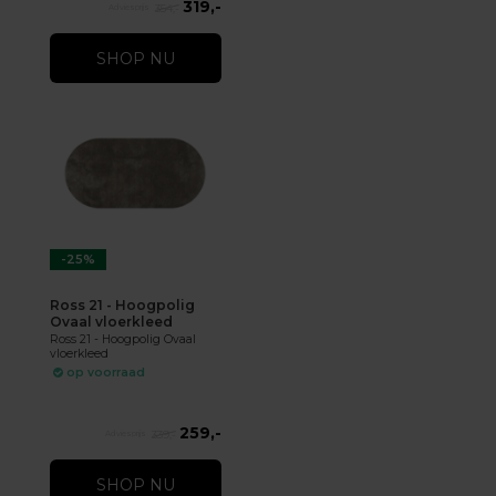
319,-
354,-
SHOP NU
-25%
Ross 21 - Hoogpolig
Ovaal vloerkleed
Ross 21 - Hoogpolig Ovaal
vloerkleed
op voorraad
259,-
339,-
SHOP NU