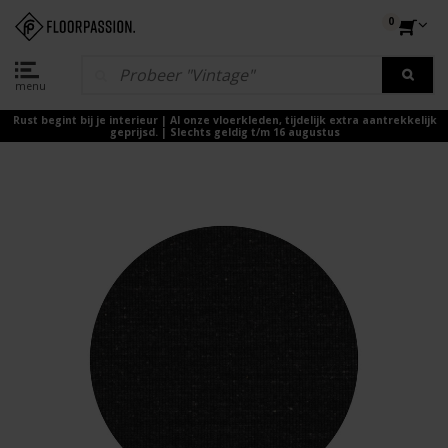
0
menu
Rust begint bij je interieur | Al onze vloerkleden, tijdelijk extra aantrekkelijk
geprijsd. | Slechts geldig t/m 16 augustus