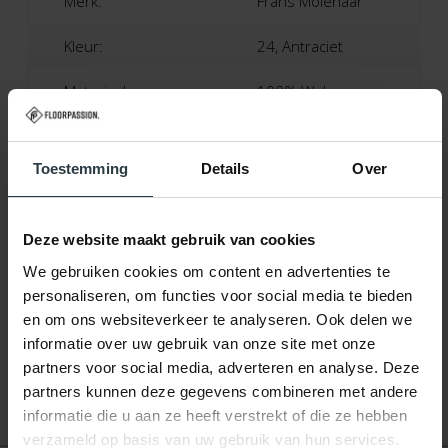
Merk:
Frans Molenaar
Kleur:
24, Antraciet
Materiaal:
100% Wol
Productieland:
Nederland
Toestemming
Details
Over
Poolhoogte:
Ca. 1,5 Centimeter
Garantie:
2 Jaar Fabrieksgarantie
Deze website maakt gebruik van cookies
Patroon:
Effen
We gebruiken cookies om content en advertenties te
personaliseren, om functies voor social media te bieden
Vloerverwarming:
Geschikt
en om ons websiteverkeer te analyseren. Ook delen we
informatie over uw gebruik van onze site met onze
partners voor social media, adverteren en analyse. Deze
partners kunnen deze gegevens combineren met andere
informatie die u aan ze heeft verstrekt of die ze hebben
verzameld op basis van uw gebruik van hun services.