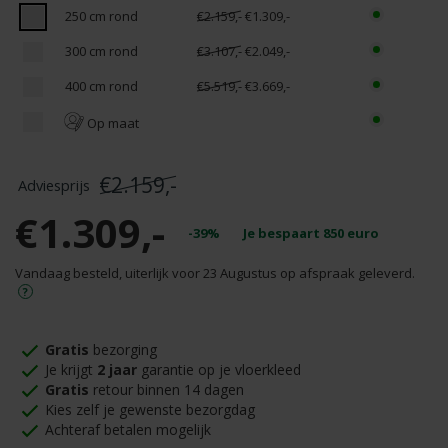
250 cm rond
€2.159,-
€1.309,-
300 cm rond
€3.107,-
€2.049,-
400 cm rond
€5.519,-
€3.669,-
Op maat
€2.159,-
€1.309,-
-39%
Je bespaart
850
euro
Vandaag besteld, uiterlijk voor 23 Augustus op afspraak geleverd.
Gratis
bezorging
Je krijgt
2 jaar
garantie op je vloerkleed
Gratis
retour binnen 14 dagen
Kies zelf je gewenste bezorgdag
Achteraf betalen mogelijk