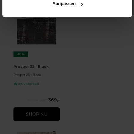
Aanpassen
-10%
Prosper 25 - Black
Prosper 25 - Black
op voorraad
369,-
406,-
SHOP NU