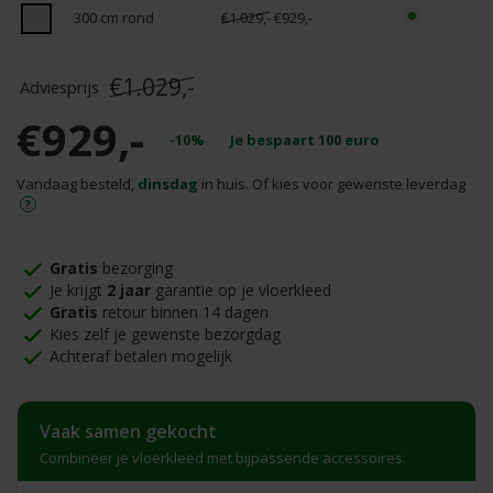
300 cm rond
€1.029,-
€929,-
€1.029,-
€929,-
-10%
Je bespaart
100
euro
Vandaag besteld,
dinsdag
in huis. Of kies voor gewenste leverdag
Gratis
bezorging
Je krijgt
2 jaar
garantie op je vloerkleed
Gratis
retour binnen 14 dagen
Kies zelf je gewenste bezorgdag
Achteraf betalen mogelijk
Vaak samen gekocht
Combineer je vloerkleed met bijpassende accessoires.