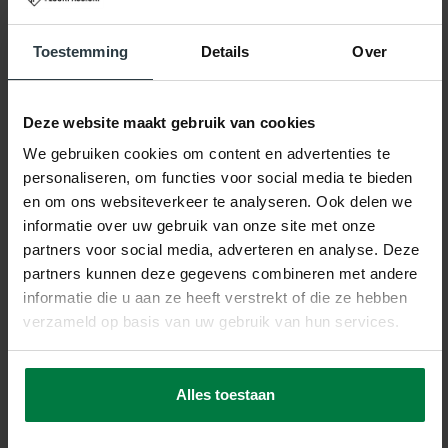
Toestemming
Details
Over
Gerelateerde producten
Deze website maakt gebruik van cookies
We gebruiken cookies om content en advertenties te
personaliseren, om functies voor social media te bieden
en om ons websiteverkeer te analyseren. Ook delen we
informatie over uw gebruik van onze site met onze
-10%
partners voor social media, adverteren en analyse. Deze
partners kunnen deze gegevens combineren met andere
Prosper 24 - Grey Light
informatie die u aan ze heeft verstrekt of die ze hebben
Prosper 24 - Grey Light
verzameld op basis van uw gebruik van hun services.
op voorraad
Alles toestaan
369,-
406,-
SHOP NU