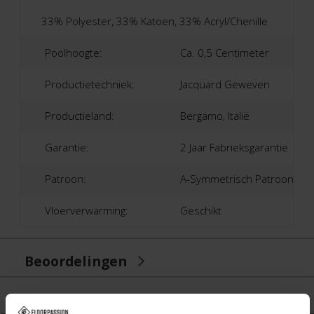
33% Polyester, 33% Katoen, 33% Acryl/Chenille
Poolhoogte:
Ca. 0,5 Centimeter
Productietechniek:
Jacquard Geweven
Productieland:
Bergamo, Italië
Garantie:
2 Jaar Fabrieksgarantie
Patroon:
A-Symmetrisch Patroon
Vloerverwarming:
Geschikt
Beoordelingen
Product