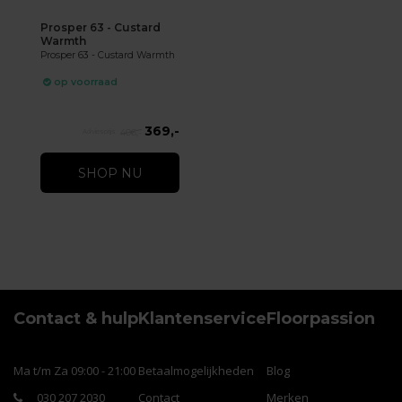
Prosper 63 - Custard
Warmth
Prosper 63 - Custard Warmth
op voorraad
369,-
406,-
SHOP NU
Contact & hulp
Klantenservice
Floorpassion
Ma t/m Za 09:00 - 21:00
Betaalmogelijkheden
Blog
030 207 2030
Contact
Merken