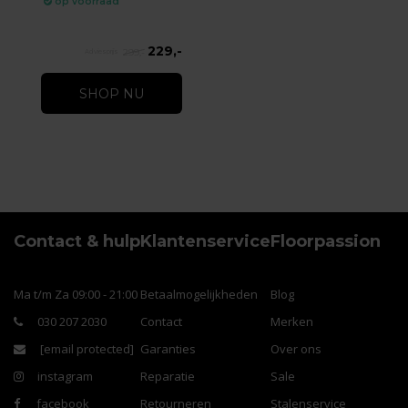
op voorraad
229,-
299,-
SHOP NU
Contact & hulp
Klantenservice
Floorpassion
Ma t/m Za 09:00 - 21:00
Betaalmogelijkheden
Blog
030 207 2030
Contact
Merken
[email protected]
Garanties
Over ons
instagram
Reparatie
Sale
facebook
Retourneren
Stalenservice