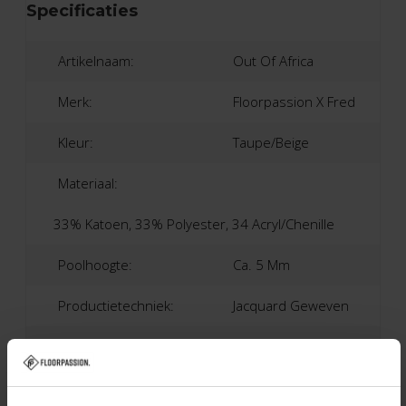
Specificaties
Artikelnaam:
Out Of Africa
Merk:
Floorpassion X Fred
Kleur:
Taupe/Beige
Materiaal:
33% Katoen, 33% Polyester, 34 Acryl/chenille
Poolhoogte:
Ca. 5 Mm
Productietechniek:
Jacquard Geweven
Productieland:
België
Garantie:
2-Jaar Fabrieksgarantie