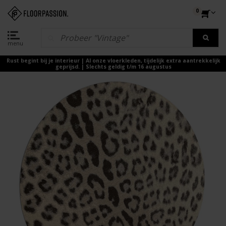
0
menu
Rust begint bij je interieur | Al onze vloerkleden, tijdelijk extra aantrekkelijk
geprijsd. | Slechts geldig t/m 16 augustus