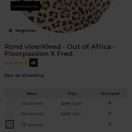
Vergroten
Rond vloerkleed - Out of Africa -
Floorpassion X Fred
Kies de afwerking
Maat
Prijs
Voorraad
200 cm rond
€299,-
€269,-
300 cm rond
€679,-
€611,-
Op maat