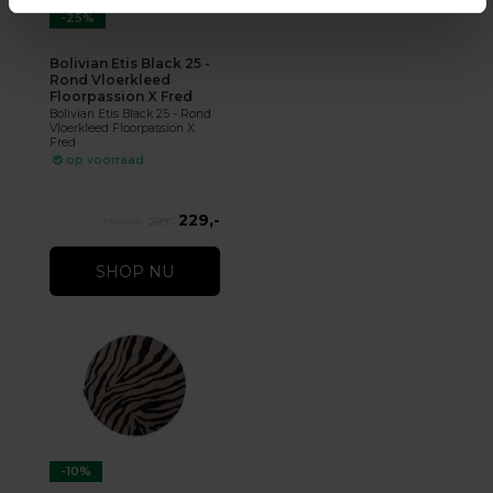
-25%
Bolivian Etis Black 25 -
Rond Vloerkleed
Floorpassion X Fred
Bolivian Etis Black 25 - Rond
Vloerkleed Floorpassion X
Fred
op voorraad
229,-
299,-
SHOP NU
-10%