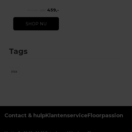
459,-
559,-
SHOP NU
Tags
mix
Contact & hulp
Klantenservice
Floorpassion