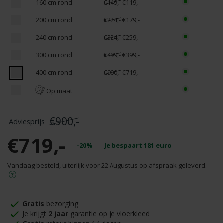
160 cm rond
€149,-
€119,-
200 cm rond
€224,-
€179,-
240 cm rond
€324,-
€259,-
300 cm rond
€499,-
€399,-
400 cm rond
€900,-
€719,-
Op maat
€900,-
€719,-
-20%
Je bespaart
181
euro
Vandaag besteld, uiterlijk voor 22 Augustus op afspraak geleverd.
Gratis
bezorging
Je krijgt
2 jaar
garantie op je vloerkleed