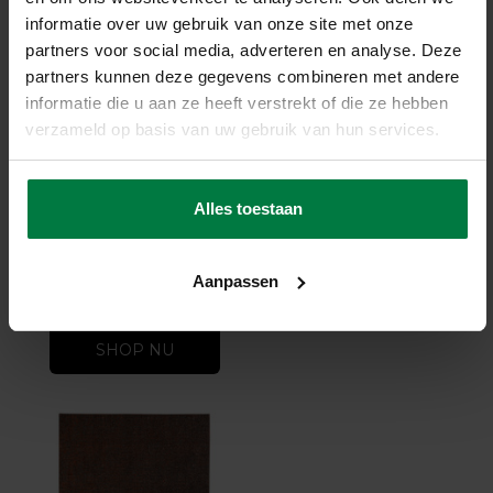
informatie over uw gebruik van onze site met onze
partners voor social media, adverteren en analyse. Deze
partners kunnen deze gegevens combineren met andere
informatie die u aan ze heeft verstrekt of die ze hebben
-36%
verzameld op basis van uw gebruik van hun services.
Ryker 53 - Velvet
Viscose Vloerkleed
Taupe Mix
Ryker 53 - Velvet Viscose
Alles toestaan
Vloerkleed Taupe Mix
op voorraad
Aanpassen
522,-
819,-
SHOP NU