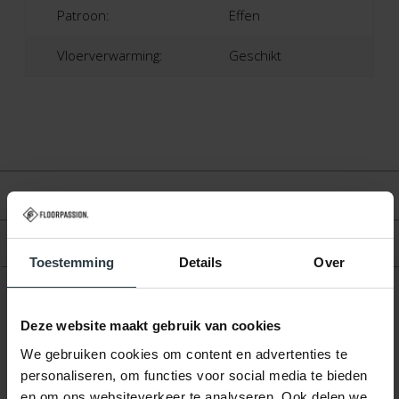
Patroon:
Effen
Vloerverwarming:
Geschikt
Beoordelingen
Product
Toestemming
Details
Over
Gerelateerde producten
Deze website maakt gebruik van cookies
We gebruiken cookies om content en advertenties te
personaliseren, om functies voor social media te bieden
en om ons websiteverkeer te analyseren. Ook delen we