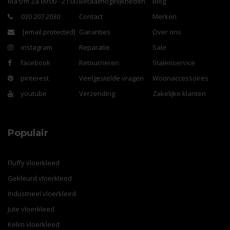
Ma t/m Za 09:00 - 21:00
Betaalmogelijkheden
Blog
030 207 2030
Contact
Merken
[email protected]
Garanties
Over ons
instagram
Reparatie
Sale
facebook
Retourneren
Stalenservice
pinterest
Veelgestelde vragen
Woonaccessoires
youtube
Verzending
Zakelijke klanten
Populair
Fluffy vloerkleed
Gekleurd vloerkleed
Industrieel vloerkleed
Jute vloerkleed
Kelim vloerkleed