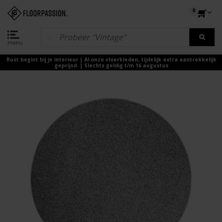
0
menu
Rust begint bij je interieur | Al onze vloerkleden, tijdelijk extra aantrekkelijk
geprijsd. | Slechts geldig t/m 16 augustus