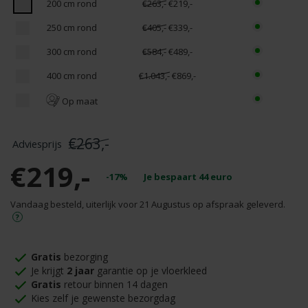
200 cm rond
€263,-
€219,-
250 cm rond
€405,-
€339,-
300 cm rond
€584,-
€489,-
400 cm rond
€1.043,-
€869,-
Op maat
€263,-
€219,-
-17%
Je bespaart
44
euro
Vandaag besteld, uiterlijk voor 21 Augustus op afspraak geleverd.
Gratis
bezorging
Je krijgt
2 jaar
garantie op je vloerkleed
Gratis
retour binnen 14 dagen
Kies zelf je gewenste bezorgdag