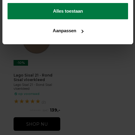
SHOP NU
Alles toestaan
Aanpassen
-10%
Lago Sisal 21 - Rond
Sisal vloerkleed
Lago Sisal 21 - Rond Sisal
vloerkleed
op voorraad
★
★
★
★
★
(2)
139,-
154,-
SHOP NU