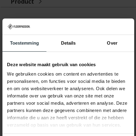
Product
Gerelateerde producten
Toestemming
Details
Over
Deze website maakt gebruik van cookies
We gebruiken cookies om content en advertenties te
personaliseren, om functies voor social media te bieden
-10%
en om ons websiteverkeer te analyseren. Ook delen we
Premium 13 - Rond sisal
informatie over uw gebruik van onze site met onze
vloerkleed
partners voor social media, adverteren en analyse. Deze
Premium 13 - Rond sisal
vloerkleed
partners kunnen deze gegevens combineren met andere
op voorraad
informatie die u aan ze heeft verstrekt of die ze hebben
★
★
★
★
★
(2)
verzameld op basis van uw gebruik van hun services.
169,-
189,-