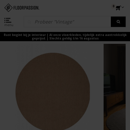
0
menu
Rust begint bij je interieur | Al onze vloerkleden, tijdelijk extra aantrekkelijk
geprijsd. | Slechts geldig t/m 16 augustus