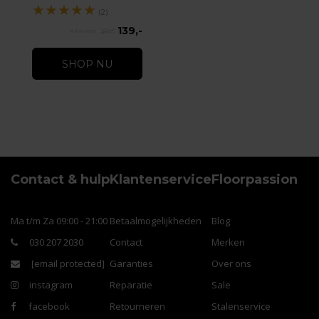
★
★
★
★
★
(2)
139,-
154,-
SHOP NU
Contact & hulp
Klantenservice
Floorpassion
Ma t/m Za 09:00 - 21:00
Betaalmogelijkheden
Blog
030 207 2030
Contact
Merken
[email protected]
Garanties
Over ons
instagram
Reparatie
Sale
facebook
Retourneren
Stalenservice