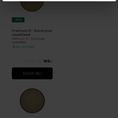
-10%
Premium 15 - Rond sisal
vloerkleed
Premium 15 - Rond sisal
vloerkleed
op voorraad
169,-
189,-
SHOP NU