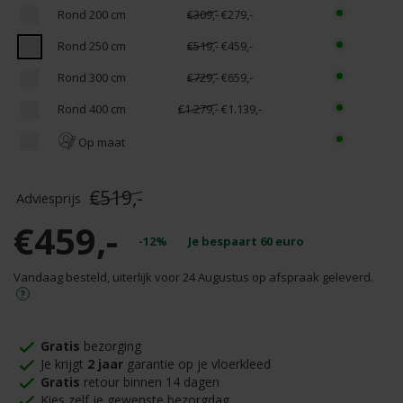
Rond 200 cm
€309,-
€279,-
Rond 250 cm
€519,-
€459,-
Rond 300 cm
€729,-
€659,-
Rond 400 cm
€1.279,-
€1.139,-
Op maat
€519,-
€459,-
-12%
Je bespaart
60
euro
Vandaag besteld, uiterlijk voor 24 Augustus op afspraak geleverd.
Gratis
bezorging
Je krijgt
2 jaar
garantie op je vloerkleed
Gratis
retour binnen 14 dagen
Kies zelf je gewenste bezorgdag