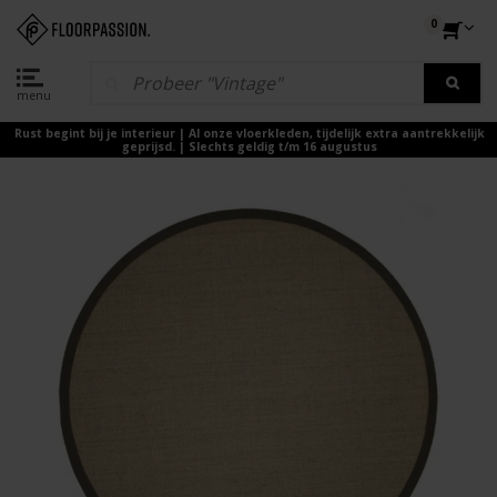
0
menu
Rust begint bij je interieur | Al onze vloerkleden, tijdelijk extra aantrekkelijk
geprijsd. | Slechts geldig t/m 16 augustus