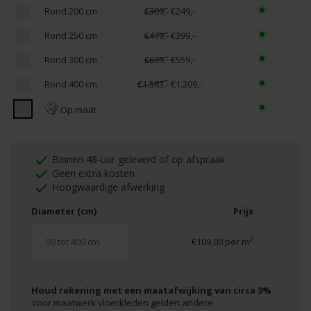
Rond 200 cm
€309,-
€249,-
Rond 250 cm
€479,-
€399,-
Rond 300 cm
€669,-
€559,-
Rond 400 cm
€1.583,-
€1.209,-
Op maat
Binnen 48-uur geleverd of op afspraak
Geen extra kosten
Hoogwaardige afwerking
Diameter (cm)
Prijs
2
€109,00 per m
Houd rekening met een maatafwijking van circa 3%
.
Voor maatwerk vloerkleden gelden andere