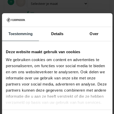
+
€ —
Antislip onderkleed
Toestemming
Details
Over
€ —
Voorkomt schuiven en glijden, zorgt voor extra grip
en veiligheid.
Deze website maakt gebruik van cookies
We gebruiken cookies om content en advertenties te
Reinigingsset voor tapijt & vloerkleden
personaliseren, om functies voor social media te bieden
€39,95
en om ons websiteverkeer te analyseren. Ook delen we
Complete verzorgingsset: incl. vlekkenspray,
vlekkenwonder, handdoekje & interieurspray.
informatie over uw gebruik van onze site met onze
partners voor social media, adverteren en analyse. Deze
€ 39,95
Totaal:
partners kunnen deze gegevens combineren met andere
* Definitieve prijs zie je in je winkelwagen
informatie die u aan ze heeft verstrekt of die ze hebben
verzameld op basis van uw gebruik van hun services.
Selecteer eerst een maat