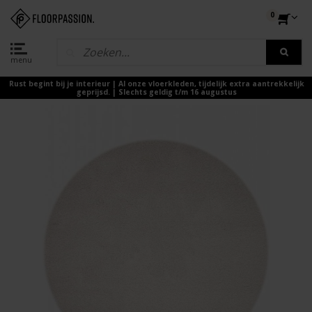
0
menu
Rust begint bij je interieur | Al onze vloerkleden, tijdelijk extra aantrekkelijk
geprijsd. | Slechts geldig t/m 16 augustus