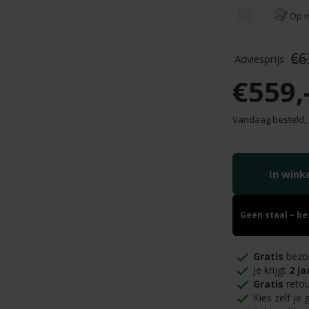
Op 
€6
€559,
Vandaag besteld,
In win
Geen staal – b
Gratis
bezo
Je krijgt
2 ja
Gratis
retou
Kies zelf je