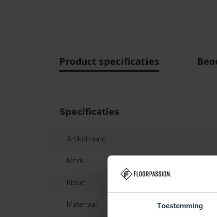
Product specificaties
Beo
Specificaties
Artikelnaam:
Merk:
Kleur:
Materiaal:
Toestemming