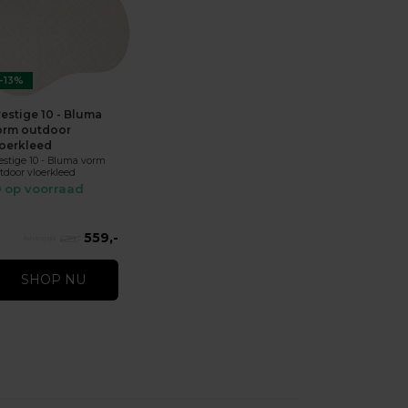
-13%
restige 10 - Bluma
orm outdoor
loerkleed
estige 10 - Bluma vorm
tdoor vloerkleed
op voorraad
559,-
639,-
SHOP NU