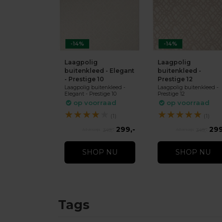
-14%
-14%
Laagpolig
Laagpolig
buitenkleed - Elegant
buitenkleed -
- Prestige 10
Prestige 12
Laagpolig buitenkleed -
Laagpolig buitenkleed -
Elegant - Prestige 10
Prestige 12
op voorraad
op voorraad
★
★
★
★
★
★
★
★
★
★
(1)
(1)
299,-
299
349,-
349,-
SHOP NU
SHOP NU
Tags