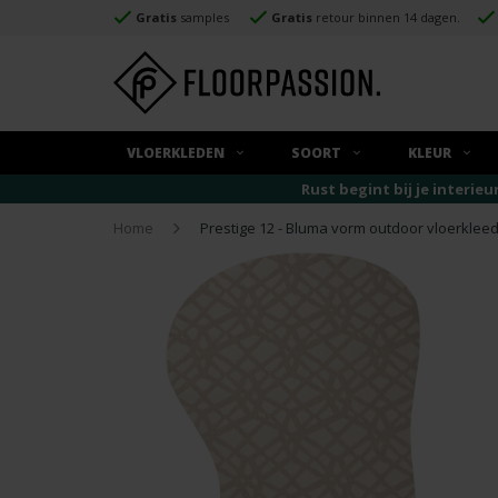
Gratis
samples
Gratis
retour binnen 14 dagen.
VLOERKLEDEN
SOORT
KLEUR
Rust begint bij je interieu
Home
Prestige 12 - Bluma vorm outdoor vloerkleed 