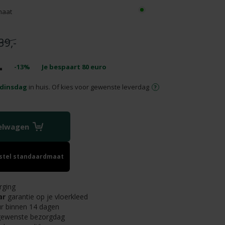
maat
39,-
-
-13%
Je bespaart
80
euro
dinsdag
in huis. Of kies voor gewenste leverdag
kelwagen
estel standaardmaat
rging
ar
garantie op je vloerkleed
r binnen 14 dagen
 gewenste bezorgdag