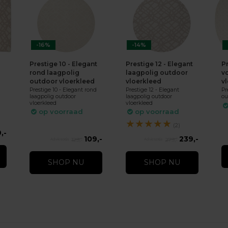
-16%
-14%
Prestige 10 - Elegant
Prestige 12 - Elegant
P
rond laagpolig
laagpolig outdoor
v
outdoor vloerkleed
vloerkleed
v
Prestige 10 - Elegant rond
Prestige 12 - Elegant
Pr
laagpolig outdoor
laagpolig outdoor
ou
vloerkleed
vloerkleed
op voorraad
op voorraad
★
★
★
★
★
(2)
,-
109,-
239,-
129,-
279,-
SHOP NU
SHOP NU