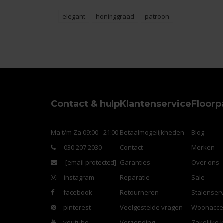
elegant
honinggraad
patroon
Contact & hulp
Klantenservice
Floorp
Ma t/m Za 09:00 - 21:00
Betaalmogelijkheden
Blog
030 207 2030
Contact
Merken
[email protected]
Garanties
Over ons
instagram
Reparatie
Sale
facebook
Retourneren
Stalenserv
pinterest
Veelgestelde vragen
Woonacce
youtube
Verzending
Zakelijke 