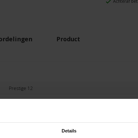
Achteraf bet
ordelingen
Product
Prestige 12
Floorpassion
12 - Beige
100% Polypropyleen
Details