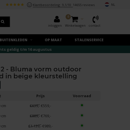
NL
Klantbeoordeling:
9,1/10
14655 reviews
0
inloggen
Winkelwagen
contact
BUITENKLEDEN
OP MAAT
STALENSERVICE
echts geldig t/m 16 augustus
12 - Bluma vorm outdoor
d in beige kleurstelling
t
Prijs
Voorraad
0 cm
€639,-
€559,-
0 cm
€889,-
€769,-
0 cm
€1.139,-
€989,-