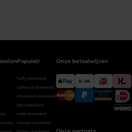
assion
Populair
Onze betaalwijzen
Fluffy vloerkleed
Gekleurd vloerkleed
Industrieel vloerkleed
Jute vloerkleed
ice
Kelim vloerkleed
ssoires
Vintage vloerkleed
Onze partners
klanten
Wollen vloerkleed