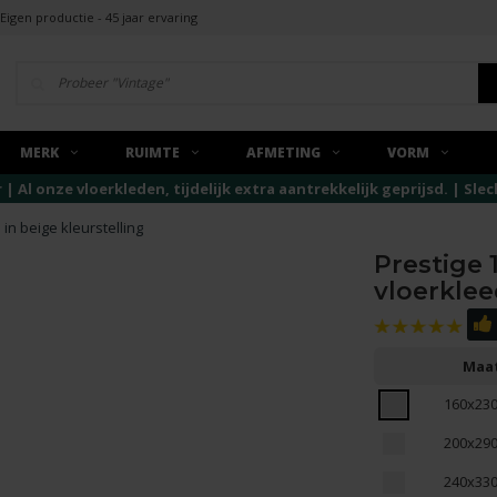
Eigen productie - 45 jaar ervaring
MERK
RUIMTE
AFMETING
VORM
r | Al onze vloerkleden, tijdelijk extra aantrekkelijk geprijsd. | Sl
in beige kleurstelling
Prestige 
vloerklee
Maa
160x23
200x29
240x33