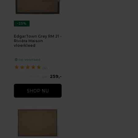
-25%
EdgarTown Grey RM 21 -
Rivièra Maison
vloerkleed
op voorraad
★
★
★
★
★
(4)
259,-
345,-
SHOP NU