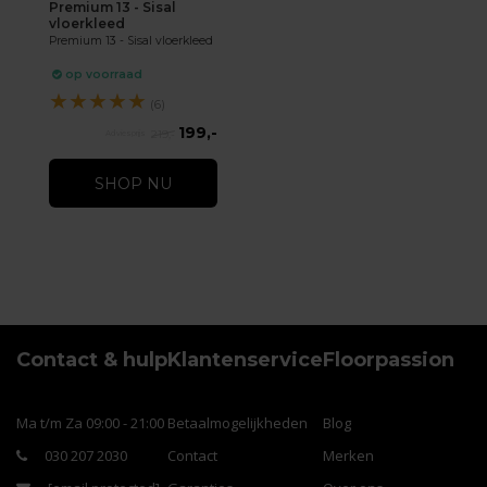
Premium 13 - Sisal
vloerkleed
Premium 13 - Sisal vloerkleed
op voorraad
★
★
★
★
★
(6)
199,-
219,-
SHOP NU
Contact & hulp
Klantenservice
Floorpassion
Ma t/m Za 09:00 - 21:00
Betaalmogelijkheden
Blog
030 207 2030
Contact
Merken