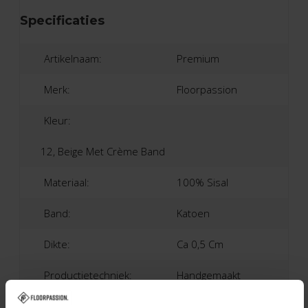
Specificaties
Artikelnaam:
Premium
Merk:
Floorpassion
Kleur:
12, Beige Met Crème Band
Materiaal:
100% Sisal
Band:
Katoen
Dikte:
Ca 0,5 Cm
Productietechniek:
Handgemaakt
Productieland:
Nederland