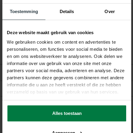
Toestemming
Details
Over
Garantie:
2 Jaar Fabrieksgarantie
Patroon:
Effen
Deze website maakt gebruik van cookies
Vloerverwarming:
Geschikt
We gebruiken cookies om content en advertenties te
personaliseren, om functies voor social media te bieden
en om ons websiteverkeer te analyseren. Ook delen we
informatie over uw gebruik van onze site met onze
partners voor social media, adverteren en analyse. Deze
Beoordelingen
partners kunnen deze gegevens combineren met andere
informatie die u aan ze heeft verstrekt of die ze hebben
Product
verzameld op basis van uw gebruik van hun services.
Alles toestaan
Gerelateerde producten
Aanpassen