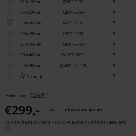
130x190 cm
€219,-
€199,-
160x230 cm
€299,-
€269,-
200x200 cm
€329,-
€299,-
200x290 cm
€449,-
€399,-
250x350 cm
€809,-
€649,-
300x400 cm
€1.129,-
€899,-
400x400 cm
€1.439,-
€1.149,-
Op maat
€329,-
€299,-
-9%
Je bespaart
30
euro
Vandaag besteld, uiterlijk voor 20 Augustus op afspraak geleverd.