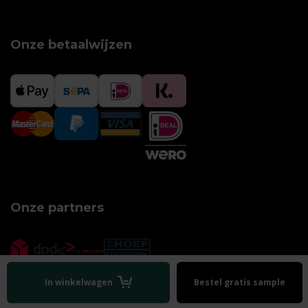
Onze betaalwijzen
1
Onze partners
In winkelwagen
Bestel gratis sample
Algemene voorwaarden
|
Disclaimer
|
Privacy policy
|
Sitemap