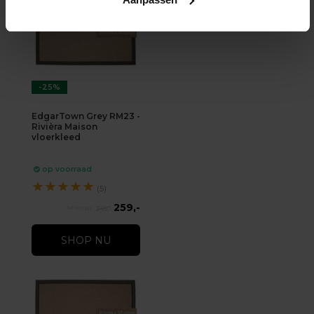
-25%
EdgarTown Grey RM23 -
Rivièra Maison
vloerkleed
op voorraad
★
★
★
★
★
(5)
259,-
345,-
SHOP NU