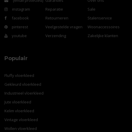
[email protected]
Garanties
Over ons
instagram
Reparatie
Sale
facebook
Retourneren
Stalenservice
pinterest
Veelgestelde vragen
Woonaccessoires
youtube
Verzending
Zakelijke klanten
Populair
Fluffy vloerkleed
Gekleurd vloerkleed
Industrieel vloerkleed
Jute vloerkleed
Kelim vloerkleed
Vintage vloerkleed
Wollen vloerkleed