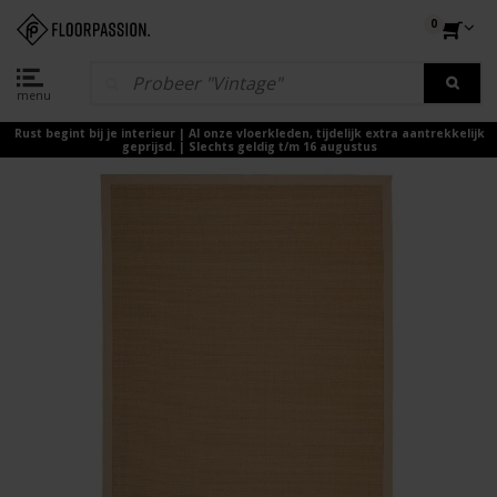
0
menu
Rust begint bij je interieur | Al onze vloerkleden, tijdelijk extra aantrekkelijk
geprijsd. | Slechts geldig t/m 16 augustus