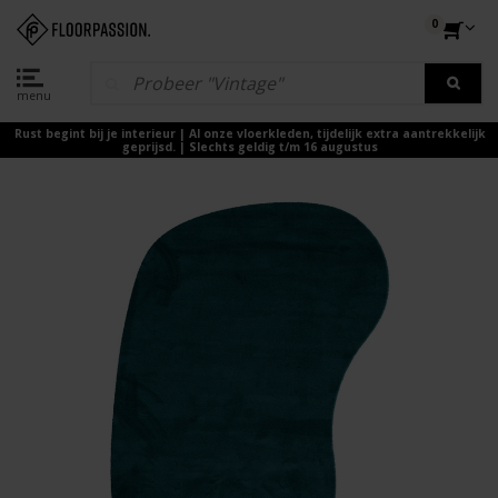
0
menu
Rust begint bij je interieur | Al onze vloerkleden, tijdelijk extra aantrekkelijk
geprijsd. | Slechts geldig t/m 16 augustus