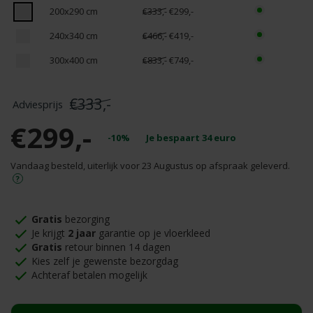
200x290 cm
€333,-
€299,-
240x340 cm
€466,-
€419,-
300x400 cm
€833,-
€749,-
€333,-
€299,-
-10%
Je bespaart
34
euro
Vandaag besteld, uiterlijk voor 23 Augustus op afspraak geleverd.
Gratis
bezorging
Je krijgt
2 jaar
garantie op je vloerkleed
Gratis
retour binnen 14 dagen
Kies zelf je gewenste bezorgdag
Achteraf betalen mogelijk