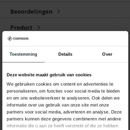
Beoordelingen
Product
Gerelateerde producten
Toestemming
Details
Over
Deze website maakt gebruik van cookies
We gebruiken cookies om content en advertenties te
personaliseren, om functies voor social media te bieden
en om ons websiteverkeer te analyseren. Ook delen we
informatie over uw gebruik van onze site met onze
-30%
partners voor social media, adverteren en analyse. Deze
Frisco 25 - Rond effen
partners kunnen deze gegevens combineren met andere
vloerkleed
informatie die u aan ze heeft verstrekt of die ze hebben
Frisco 25 - Rond effen
vloerkleed