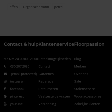
effen
Organische vorm
petrol
Contact & hulp
Klantenservice
Floorpassion
Ma t/m Za 09:00 - 21:00
Betaalmogelijkheden
Blog
030 207 2030
Contact
Merken
[email protected]
Garanties
Over ons
instagram
Reparatie
Sale
facebook
Retourneren
Stalenservice
pinterest
Veelgestelde vragen
Woonaccessoires
youtube
Verzending
Zakelijke klanten