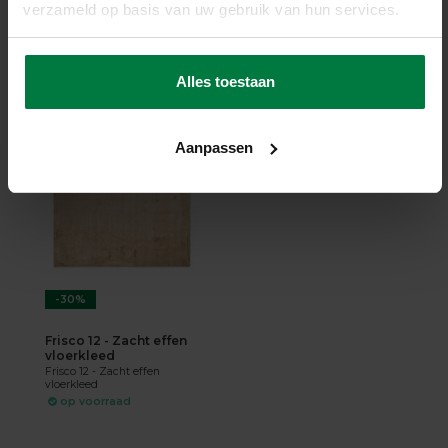
verzameld op basis van uw gebruik van hun services.
op voorraad
119,-
170,-
Alles toestaan
SHOP NU
Aanpassen
-30%
Frisco 12 - Zacht effen
vloerkleed
Frisco 12 - Zacht effen
vloerkleed
op voorraad