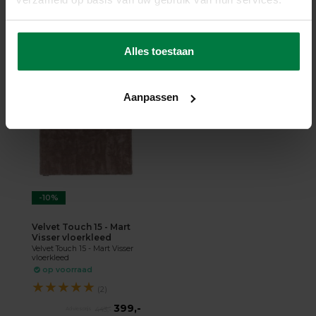
★
★
★
★
★
(1)
399,-
443,-
Alles toestaan
SHOP NU
Aanpassen
-10%
Velvet Touch 15 - Mart
Visser vloerkleed
Velvet Touch 15 - Mart Visser
vloerkleed
op voorraad
★
★
★
★
★
(2)
399,-
443,-