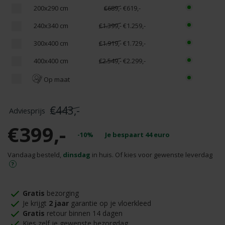
200x290 cm
€689,-
€619,-
240x340 cm
€1.399,-
€1.259,-
300x400 cm
€1.919,-
€1.729,-
400x400 cm
€2.549,-
€2.299,-
Op maat
€443,-
€399,-
-10%
Je bespaart
44
euro
Vandaag besteld,
dinsdag
in huis. Of kies voor gewenste leverdag
Gratis
bezorging
Je krijgt
2 jaar
garantie op je vloerkleed
Gratis
retour binnen 14 dagen
Kies zelf je gewenste bezorgdag