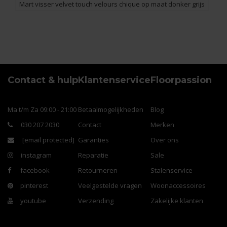
Mart visser velvet touch velours chique op maat donker grijs
Contact & hulp
Klantenservice
Floorpassion
Ma t/m Za 09:00 - 21:00
Betaalmogelijkheden
Blog
030 207 2030
Contact
Merken
[email protected]
Garanties
Over ons
instagram
Reparatie
Sale
facebook
Retourneren
Stalenservice
pinterest
Veelgestelde vragen
Woonaccessoires
youtube
Verzending
Zakelijke klanten