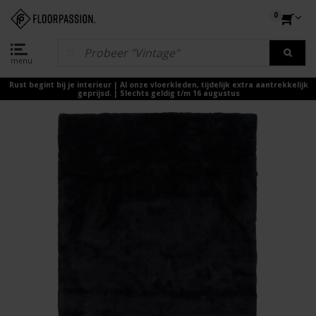
0
menu
Rust begint bij je interieur | Al onze vloerkleden, tijdelijk extra aantrekkelijk
geprijsd. | Slechts geldig t/m 16 augustus