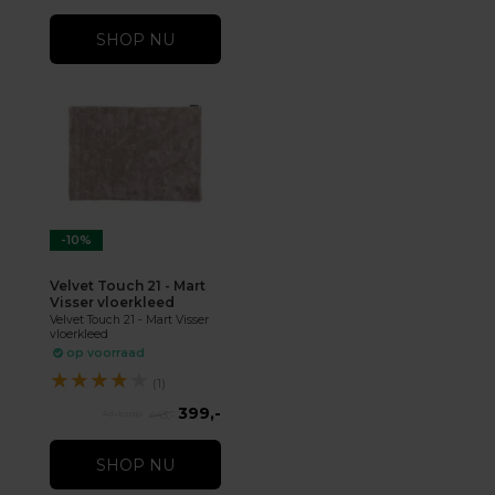
SHOP NU
-10%
Velvet Touch 21 - Mart
Visser vloerkleed
Velvet Touch 21 - Mart Visser
vloerkleed
op voorraad
★
★
★
★
★
(1)
399,-
443,-
SHOP NU