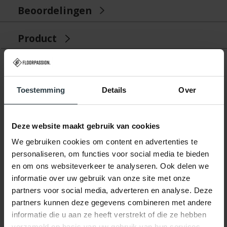
Beoordelingen
Product
Gerelateerde producten
Toestemming
Details
Over
Deze website maakt gebruik van cookies
We gebruiken cookies om content en advertenties te
personaliseren, om functies voor social media te bieden
en om ons websiteverkeer te analyseren. Ook delen we
-10%
informatie over uw gebruik van onze site met onze
partners voor social media, adverteren en analyse. Deze
Velvet Touch 11 - Mart
partners kunnen deze gegevens combineren met andere
Visser vloerkleed
Velvet Touch 11 - Mart Visser
informatie die u aan ze heeft verstrekt of die ze hebben
vloerkleed
verzameld op basis van uw gebruik van hun services.
op voorraad