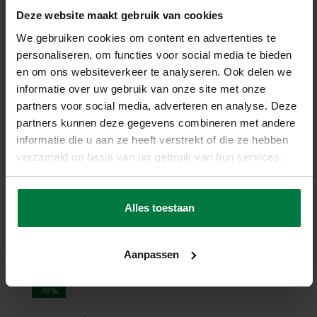
Deze website maakt gebruik van cookies
-29%
We gebruiken cookies om content en advertenties te
Enzo 16 - Vintage
personaliseren, om functies voor social media te bieden
vloerkleed
en om ons websiteverkeer te analyseren. Ook delen we
Enzo 16 - Vintage vloerkleed
informatie over uw gebruik van onze site met onze
op voorraad
partners voor social media, adverteren en analyse. Deze
★
★
★
★
★
(4)
partners kunnen deze gegevens combineren met andere
149,-
209,-
informatie die u aan ze heeft verstrekt of die ze hebben
verzameld op basis van uw gebruik van hun services.
SHOP NU
Alles toestaan
Aanpassen
-10%