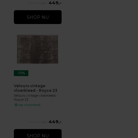
449,-
550,-
SHOP NU
-13%
Velours vintage
vloerkleed - Royce 23
Velours vintage vloerkleed -
Royce 23
op voorraad
449,-
516,-
SHOP NU