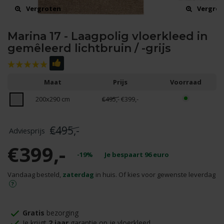
Vergroten
Vergro
Marina 17 - Laagpolig vloerkleed in
gemêleerd lichtbruin / -grijs
Maat
Prijs
Voorraad
200x290 cm
€495,-
€399,-
€495,-
€399,-
-19%
Je bespaart
96
euro
Vandaag besteld,
zaterdag
in huis. Of kies voor gewenste leverdag
Gratis
bezorging
Je krijgt
2 jaar
garantie op je vloerkleed