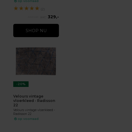
op voorraad
★
★
★
★
★
(2)
329,-
366,-
SHOP NU
-20%
Velours vintage
vloerkleed - Radisson
22
Velours vintage vloerkleed -
Radisson 22
op voorraad