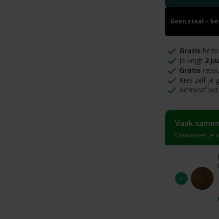
Geen staal – b
Gratis
bezo
Je krijgt
2 ja
Gratis
retou
Kies zelf je
Achteraf bet
Vaak samen
Combineer je v
+