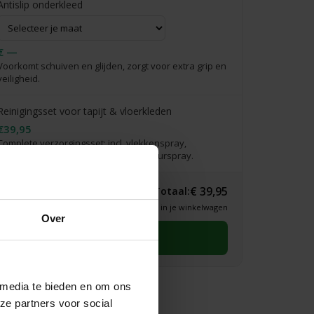
Antislip onderkleed
€ —
Voorkomt schuiven en glijden, zorgt voor extra grip en
veiligheid.
Reinigingsset voor tapijt & vloerkleden
€39,95
Complete verzorgingsset: incl. vlekkenspray,
vlekkenwonder, handdoekje & interieurspray.
€ 39,95
Totaal:
* Definitieve prijs zie je in je winkelwagen
Over
Selecteer eerst een maat
 media te bieden en om ons
ze partners voor social