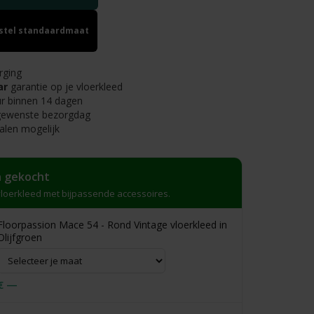
estel standaardmaat
rging
ar
garantie op je vloerkleed
r binnen 14 dagen
 gewenste bezorgdag
alen mogelijk
 gekocht
loerkleed met bijpassende accessoires.
Floorpassion Mace 54 - Rond Vintage vloerkleed in
Olijfgroen
€ —