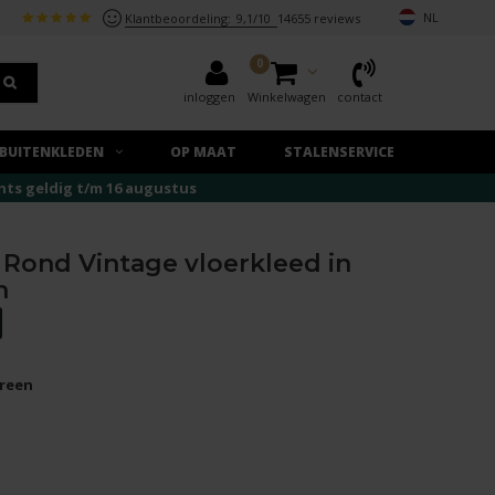
NL
Klantbeoordeling:
9,1/10
14655 reviews
0
inloggen
Winkelwagen
contact
BUITENKLEDEN
OP MAAT
STALENSERVICE
echts geldig t/m 16 augustus
 Rond Vintage vloerkleed in
n
Green