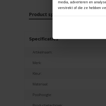
media, adverteren en analys
verstrekt of die ze hebben v
Product specificaties
Beo
Specificaties
Artikelnaam:
Merk:
Kleur:
Materiaal:
Poolhoogte:
Productietechniek: