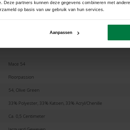
e. Deze partners kunnen deze gegevens combineren met andere i
erzameld op basis van uw gebruik van hun services.
ordelingen
Product
Aanpassen
Mace 54
Floorpassion
54, Olive Green
33% Polyester, 33% Katoen, 33% Acryl/Chenille
Ca. 0,5 Centimeter
Jacquard Geweven