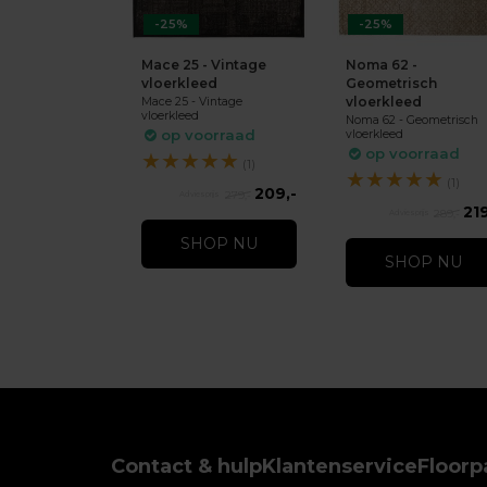
-25%
-25%
Mace 25 - Vintage
Noma 62 -
vloerkleed
Geometrisch
vloerkleed
Mace 25 - Vintage
vloerkleed
Noma 62 - Geometrisch
op voorraad
vloerkleed
op voorraad
★
★
★
★
★
(1)
★
★
★
★
★
(1)
209,-
279,-
219
289,-
SHOP NU
SHOP NU
Contact & hulp
Klantenservice
Floorp