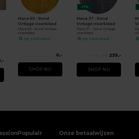
-17%
Mace 69 - Rond
Mace 37 - Rond
M
Vintage vloerkleed
Vintage vloerkleed
V
Mace 69 - Rond Vintage
Mace 37 - Rond Vintage
Ma
vloerkleed
vloerkleed
vl
op voorraad
op voorraad
0,-
239,-
289,-
,-
SHOP NU
SHOP NU
assion
Populair
Onze betaalwijzen