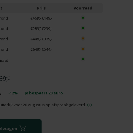
t
Prijs
Voorraad
rond
€169,-
€149,-
rond
€289,-
€239,-
rond
€449,-
€379,-
rond
€649,-
€544,-
maat
69,-
-
-12%
Je bespaart
20
euro
uiterlijk voor 20 Augustus op afspraak geleverd.
kelwagen