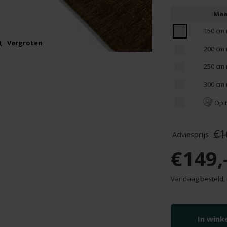
Maa
150 cm 
Vergroten
200 cm 
250 cm 
300 cm 
Op 
€1
€149,
Vandaag besteld, 
In win