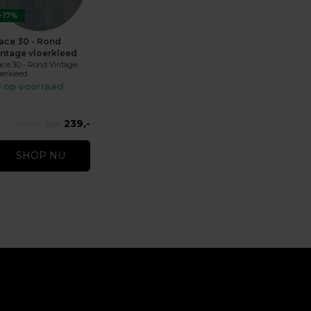
-17%
ace 30 - Rond
intage vloerkleed
ce 30 - Rond Vintage
oerkleed
op voorraad
239,-
289,-
SHOP NU