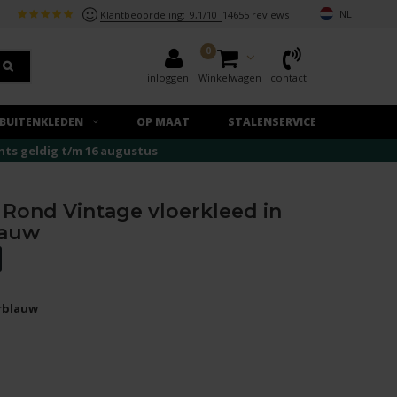
NL
Klantbeoordeling:
9,1/10
14655 reviews
0
inloggen
Winkelwagen
contact
BUITENKLEDEN
OP MAAT
STALENSERVICE
echts geldig t/m 16 augustus
 Rond Vintage vloerkleed in
lauw
erblauw