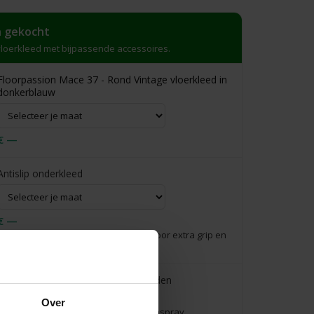
 gekocht
loerkleed met bijpassende accessoires.
Floorpassion Mace 37 - Rond Vintage vloerkleed in
donkerblauw
€ —
Antislip onderkleed
€ —
Voorkomt schuiven en glijden, zorgt voor extra grip en
veiligheid.
Reinigingsset voor tapijt & vloerkleden
€39,95
Over
Complete verzorgingsset: incl. vlekkenspray,