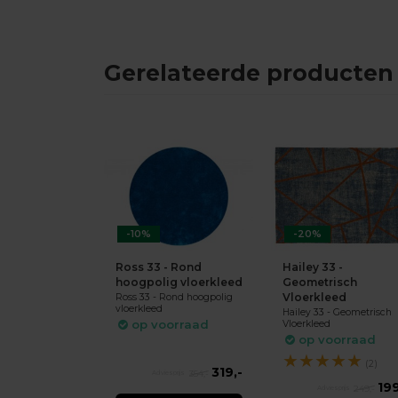
Gerelateerde producten
-10%
-20%
Ross 33 - Rond
Hailey 33 -
hoogpolig vloerkleed
Geometrisch
Vloerkleed
Ross 33 - Rond hoogpolig
vloerkleed
Hailey 33 - Geometrisch
op voorraad
Vloerkleed
op voorraad
★
★
★
★
★
(2)
319,-
354,-
199
249,-