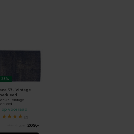
-25%
ace 37 - Vintage
loerkleed
ce 37 - Vintage
oerkleed
op voorraad
★
★
★
★
★
(2)
209,-
279,-