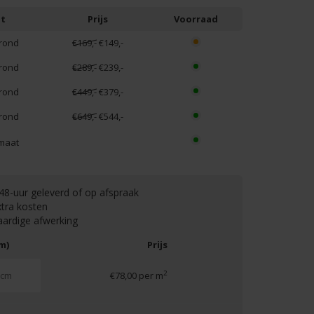
t
Prijs
Voorraad
rond
€169,-
€149,-
rond
€289,-
€239,-
rond
€449,-
€379,-
rond
€649,-
€544,-
maat
48-uur geleverd of op afspraak
tra kosten
ardige afwerking
m)
Prijs
2
€78,00 per m