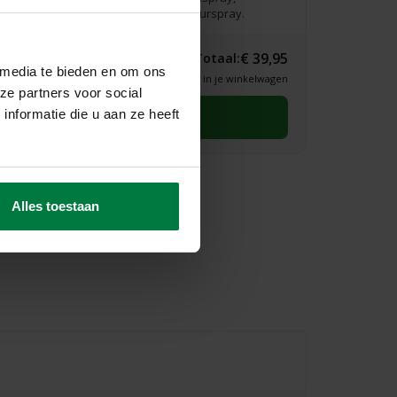
vlekkenwonder, handdoekje & interieurspray.
€ 39,95
Totaal:
 media te bieden en om ons
* Definitieve prijs zie je in je winkelwagen
ze partners voor social
nformatie die u aan ze heeft
Selecteer eerst een maat
Alles toestaan