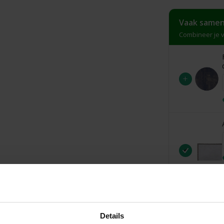
Vaak samen
Combineer je v
+
Details