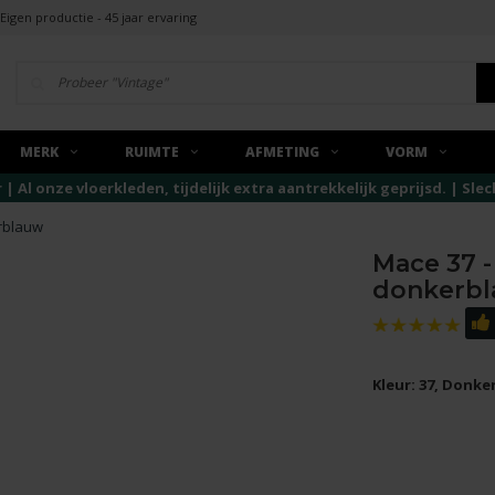
Eigen productie - 45 jaar ervaring
MERK
RUIMTE
AFMETING
VORM
r | Al onze vloerkleden, tijdelijk extra aantrekkelijk geprijsd. | Sl
erblauw
Mace 37 -
donkerb
Kleur: 37, Donk