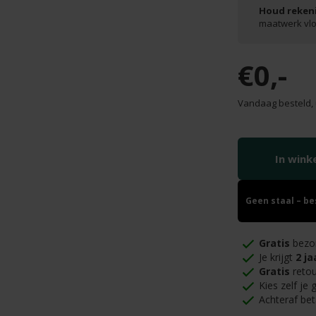
Houd rekeni
maatwerk vl
€0,-
Vandaag besteld, 
In win
Geen staal – b
Gratis
bezo
Je krijgt
2 ja
Gratis
retou
Kies zelf je
Achteraf bet