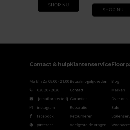
SHOP NU
SHOP NU
Contact & hulp
Klantenservice
Floorp
Ma t/m Za 09:00 - 21:00
Betaalmogelijkheden
Blog
030 207 2030
Contact
Merken
[email protected]
Garanties
Over ons
instagram
Reparatie
Sale
facebook
Retourneren
Stalenserv
pinterest
Veelgestelde vragen
Woonacce