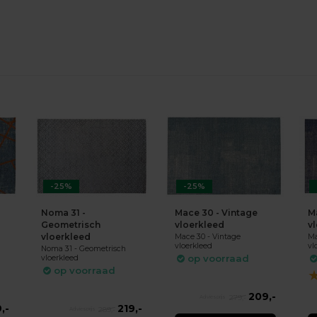
-25%
-25%
Noma 31 -
Mace 30 - Vintage
M
Geometrisch
vloerkleed
v
vloerkleed
Mace 30 - Vintage
Ma
vloerkleed
vl
Noma 31 - Geometrisch
op voorraad
vloerkleed
op voorraad
209,-
279,-
,-
219,-
289,-