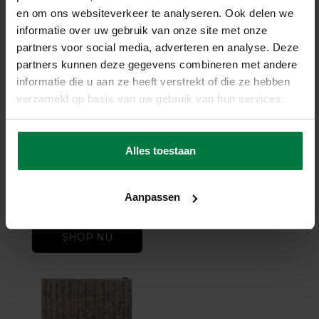
en om ons websiteverkeer te analyseren. Ook delen we
informatie over uw gebruik van onze site met onze
partners voor social media, adverteren en analyse. Deze
partners kunnen deze gegevens combineren met andere
informatie die u aan ze heeft verstrekt of die ze hebben
-10%
verzameld op basis van uw gebruik van hun services.
Crushed Velvet 15 -
Mountain Dew
Crushed Velvet 15 - Mountain
Alles toestaan
Dew
op voorraad
★
★
★
★
★
(1)
Aanpassen
809,-
890,-
SHOP NU