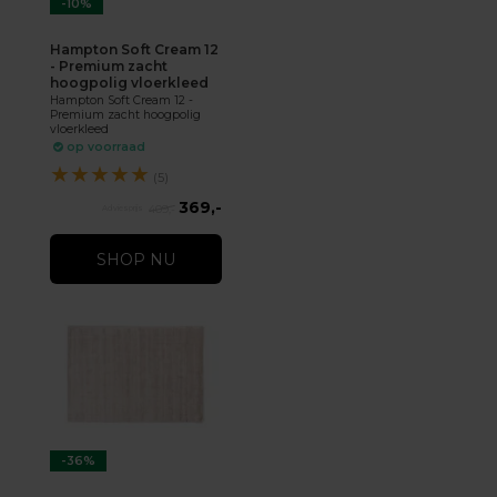
-10%
Hampton Soft Cream 12
- Premium zacht
hoogpolig vloerkleed
Hampton Soft Cream 12 -
Premium zacht hoogpolig
vloerkleed
op voorraad
★
★
★
★
★
(5)
369,-
409,-
SHOP NU
-36%