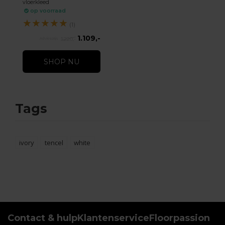
vloerkleed
op voorraad
★
★
★
★
★
(1)
1.109,-
1.220,-
SHOP NU
Tags
ivory
tencel
white
Contact & hulp
Klantenservice
Floorpassion