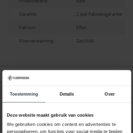
Productieland:
Italië
Garantie:
2 Jaar Fabrieksgarantie
Patroon:
Effen
Vloerverwarming:
Geschikt
Beoordelingen
Product
Toestemming
Details
Over
Deze website maakt gebruik van cookies
Gerelateerde producten
We gebruiken cookies om content en advertenties te
personaliseren, om functies voor social media te bieden