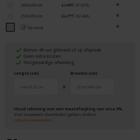
200x290 cm
€1.865,-
€1.679,-
250x350 cm
€2.777,-
€2.499,-
Op maat
Binnen 48-uur geleverd of op afspraak
Geen extra kosten
Hoogwaardige afwerking
Lengte (cm)
Breedte (cm)
X
Houd rekening met een maatafwijking van circa 3%
.
Voor maatwerk vloerkleden gelden andere
retourvoorwaarden
.