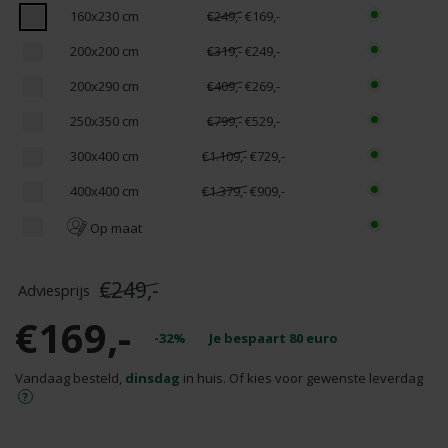
160x230 cm
€249,-
€169,-
200x200 cm
€319,-
€249,-
200x290 cm
€409,-
€269,-
250x350 cm
€799,-
€529,-
300x400 cm
€1.109,-
€729,-
400x400 cm
€1.379,-
€909,-
Op maat
€249,-
€169,-
-32%
Je bespaart
80
euro
Vandaag besteld,
dinsdag
in huis. Of kies voor gewenste leverdag