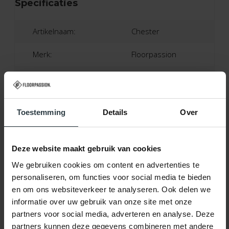
Specificaties
Artikelnaam:
Chester
Merk:
Floorpassion
Kleur:
24, Zwart
Materiaal:
100% Polyester
Toestemming
Details
Over
Poolhoogte:
Ca. 5 Cm
Productietechniek:
Machinaal Getuft
Deze website maakt gebruik van cookies
We gebruiken cookies om content en advertenties te
Productieland:
Nederland
personaliseren, om functies voor social media te bieden
en om ons websiteverkeer te analyseren. Ook delen we
Garantie:
2 Jaar Fabrieksgarantie
informatie over uw gebruik van onze site met onze
partners voor social media, adverteren en analyse. Deze
Patroon:
Effen
partners kunnen deze gegevens combineren met andere