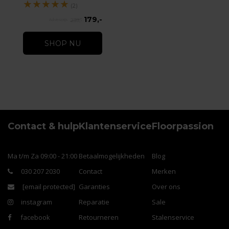
★
★
★
★
★
(2)
179,-
239,-
SHOP NU
Contact & hulp
Klantenservice
Floorpassion
Ma t/m Za 09:00 - 21:00
Betaalmogelijkheden
Blog
030 207 2030
Contact
Merken
[email protected]
Garanties
Over ons
instagram
Reparatie
Sale
facebook
Retourneren
Stalenservice