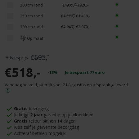
200 cm rond
€1.060,-
€920,-
250 cm rond
€1.570,-
€1.438,-
300 cm rond
€2.140,-
€2.070,-
Op maat
€595,-
€518,-
-13%
Je bespaart
77
euro
Vandaag besteld, uiterlijk voor 21 Augustus op afspraak geleverd.
Gratis
bezorging
Je krijgt
2 jaar
garantie op je vloerkleed
Gratis
retour binnen 14 dagen
Kies zelf je gewenste bezorgdag
Achteraf betalen mogelijk