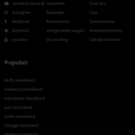
[email protected]
Garanties
Over ons
instagram
Reparatie
Sale
facebook
Retourneren
Stalenservice
pinterest
Veelgestelde vragen
Woonaccessoires
youtube
Verzending
Zakelijke klanten
Populair
Fluffy vloerkleed
Gekleurd vloerkleed
Industrieel vloerkleed
Jute vloerkleed
Kelim vloerkleed
Vintage vloerkleed
Wollen vloerkleed