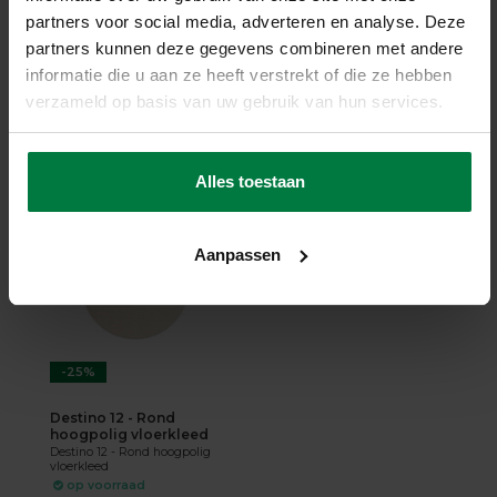
hoogpolig vloerkleed
partners voor social media, adverteren en analyse. Deze
Ross 13 - Rond hoogpolig
vloerkleed
partners kunnen deze gegevens combineren met andere
op voorraad
informatie die u aan ze heeft verstrekt of die ze hebben
★
★
★
★
★
(1)
verzameld op basis van uw gebruik van hun services.
319,-
354,-
SHOP NU
Alles toestaan
Aanpassen
-25%
Destino 12 - Rond
hoogpolig vloerkleed
Destino 12 - Rond hoogpolig
vloerkleed
op voorraad