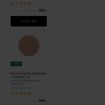
★
★
★
★
★
(2)
139,-
187,-
SHOP NU
-10%
Rond Sisal Buitenkleed
- Outdoor 13
Rond Sisal Buitenkleed -
Outdoor 13
op voorraad
★
★
★
★
★
(1)
109,-
124,-