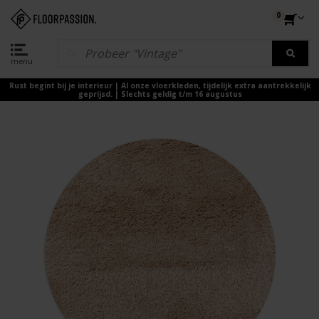
0
menu
Rust begint bij je interieur | Al onze vloerkleden, tijdelijk extra aantrekkelijk
geprijsd. | Slechts geldig t/m 16 augustus