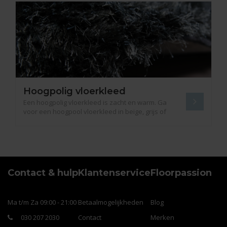
Hoogpolig vloerkleed
Een hoogpolig vloerkleed is zacht en warm. Ga
voor een hoogpool vloerkleed in beige, grijs of
één van de vele andere kleuren. Groot en divers
assortiment.
Contact & hulp
Klantenservice
Floorpassion
Ma t/m Za 09:00 - 21:00
Betaalmogelijkheden
Blog
030 207 2030
Contact
Merken