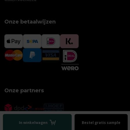
Onze betaalwijzen
Onze partners
In winkelwagen
Bestel gratis sample
Algemene voorwaarden
|
Disclaimer
|
Privacy policy
|
Sitemap