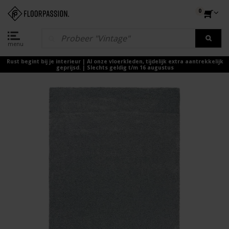
0
menu
Rust begint bij je interieur | Al onze vloerkleden, tijdelijk extra aantrekkelijk
geprijsd. | Slechts geldig t/m 16 augustus