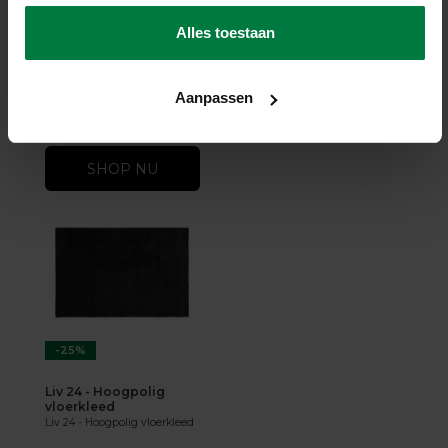
Liv 15 - Rond hoogpolig
vloerkleed
Alles toestaan
Liv 15 - Rond hoogpolig
vloerkleed
op voorraad
Aanpassen
159,-
189,-
SHOP NU
-25%
Liv 24 - Hoogpolig
vloerkleed
Liv 24 - Hoogpolig vloerkleed