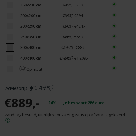
160x230 cm
€359,-
€259,-
200x200 cm
€395,-
€294,-
200x290 cm
€563,-
€424,-
250x350 cm
€863,-
€659,-
300x400 cm
€1.175,-
€889,-
400x400 cm
€1.583,-
€1.209,-
Op maat
€1.175,-
€889,-
-24%
Je bespaart
286
euro
Vandaag besteld, uiterlijk voor 20 Augustus op afspraak geleverd.