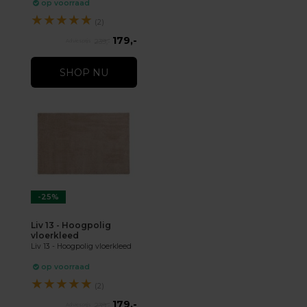
op voorraad
★
★
★
★
★
(2)
179,-
239,-
SHOP NU
-25%
Liv 13 - Hoogpolig
vloerkleed
Liv 13 - Hoogpolig vloerkleed
op voorraad
★
★
★
★
★
(2)
179,-
239,-