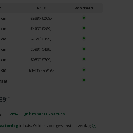
t
Prijs
Voorraad
0 cm
€289,-
€209,-
0 cm
€409,-
€289,-
0 cm
€559,-
€359,-
0 cm
€589,-
€439,-
0 cm
€989,-
€709,-
0 cm
€1.499,-
€949,-
maat
89,-
-
-28%
Je bespaart
280
euro
zaterdag
in huis. Of kies voor gewenste leverdag