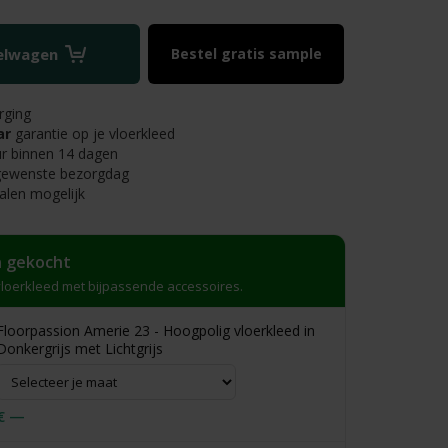
kelwagen
Bestel gratis sample
rging
ar
garantie op je vloerkleed
r binnen 14 dagen
 gewenste bezorgdag
alen mogelijk
 gekocht
loerkleed met bijpassende accessoires.
Floorpassion Amerie 23 - Hoogpolig vloerkleed in
Donkergrijs met Lichtgrijs
€ —