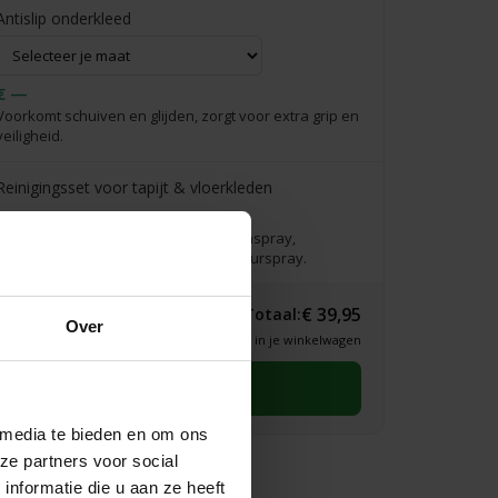
Antislip onderkleed
€ —
Voorkomt schuiven en glijden, zorgt voor extra grip en
veiligheid.
Reinigingsset voor tapijt & vloerkleden
€39,95
Complete verzorgingsset: incl. vlekkenspray,
vlekkenwonder, handdoekje & interieurspray.
€ 39,95
Totaal:
Over
* Definitieve prijs zie je in je winkelwagen
Selecteer eerst een maat
 media te bieden en om ons
ze partners voor social
nformatie die u aan ze heeft