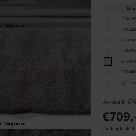
Maa
130x19
Vergroten
160x23
200x20
200x29
240x34
300x40
Op 
€9
€709,
Vergroten
Vandaag besteld,