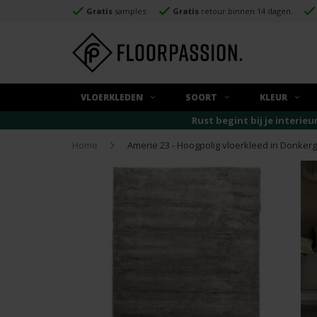
Gratis
samples
Gratis
retour binnen 14 dagen.
VLOERKLEDEN
SOORT
KLEUR
Rust begint bij je interieu
Home
Amerie 23 - Hoogpolig vloerkleed in Donkergri