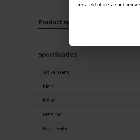
verstrekt of die ze hebben v
Product specificaties
Beo
Specificaties
Artikelnaam:
Merk:
Kleur:
Materiaal:
Poolhoogte :