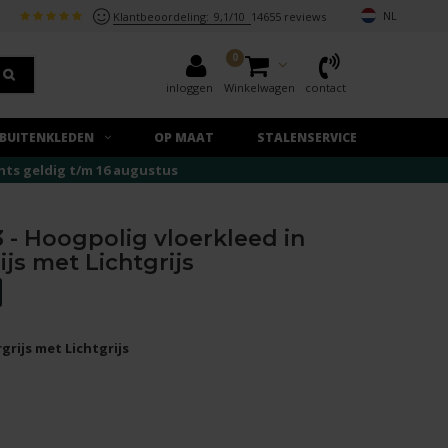
NL
Klantbeoordeling:
9,1/10
14655 reviews
0
inloggen
Winkelwagen
contact
BUITENKLEDEN
OP MAAT
STALENSERVICE
echts geldig t/m 16 augustus
 - Hoogpolig vloerkleed in
js met Lichtgrijs
grijs met Lichtgrijs