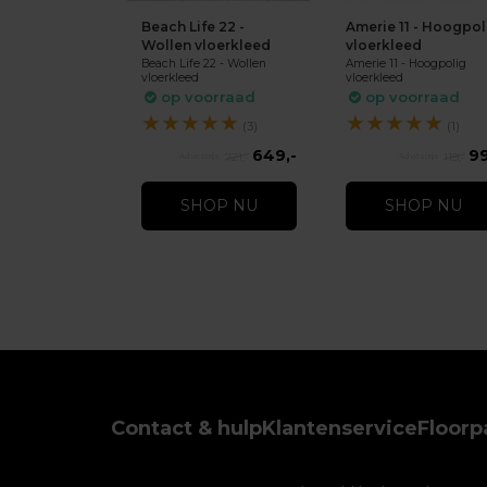
Beach Life 22 -
Amerie 11 - Hoogpol
Wollen vloerkleed
vloerkleed
Beach Life 22 - Wollen
Amerie 11 - Hoogpolig
vloerkleed
vloerkleed
op voorraad
op voorraad
★
★
★
★
★
★
★
★
★
★
(3)
(1)
649,-
99
721,-
119,-
SHOP NU
SHOP NU
Contact & hulp
Klantenservice
Floorp