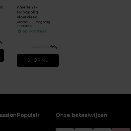
ig
Amerie 21 -
Hoogpolig
vloerkleed
Amerie 21 - Hoogpolig
vloerkleed
op voorraad
,-
99,-
119,-
SHOP NU
assion
Populair
Onze betaalwijzen