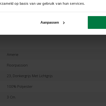
erzameld op basis van uw gebruik van hun services.
ordelingen
Product
Aanpassen
Amerie
Floorpassion
23, Donkergrijs Met Lichtgrijs
100% Polyester
3 Cm.