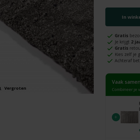
In win
Gratis
bezo
Je krijgt
2 ja
Gratis
retou
Kies zelf je
Achteraf bet
Vaak samen
Vergroten
Combineer je v
+