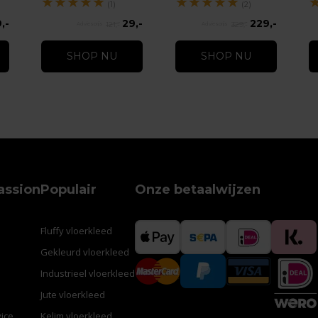
★
★
★
★
★
★
★
★
★
★
(1)
(2)
,-
29,-
229,-
121,-
329,-
SHOP NU
SHOP NU
assion
Populair
Onze betaalwijzen
Fluffy vloerkleed
Gekleurd vloerkleed
Industrieel vloerkleed
Jute vloerkleed
ice
Kelim vloerkleed