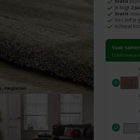
Gratis
bezo
Je krijgt
2 ja
Gratis
retou
Kies zelf je
Achteraf bet
Vaak samen
Combineer je v
+
Vergroten