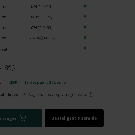
0 cm
€419,-
€319,-
0 cm
€519,-
€379,-
0 cm
€719,-
€499,-
0 cm
€1.189,-
€887,-
maat
.189,-
-
-25%
Je bespaart
302
euro
uiterlijk voor 24 Augustus op afspraak geleverd.
kelwagen
Bestel gratis sample