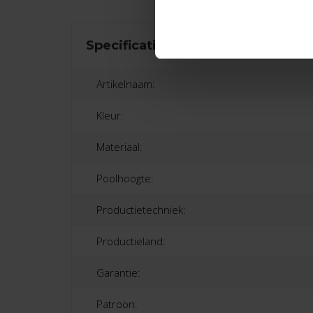
Specificaties
Artikelnaam:
Kleur:
Materiaal:
Poolhoogte:
Productietechniek:
Productieland:
Garantie:
Patroon: