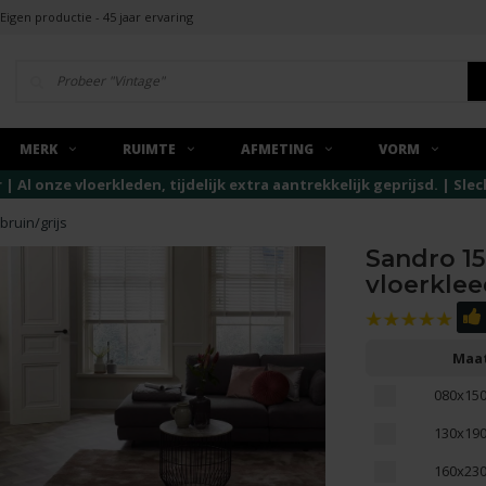
Eigen productie - 45 jaar ervaring
MERK
RUIMTE
AFMETING
VORM
r | Al onze vloerkleden, tijdelijk extra aantrekkelijk geprijsd. | Sl
bruin/grijs
Sandro 1
vloerkleed
Maa
080x15
130x19
160x23