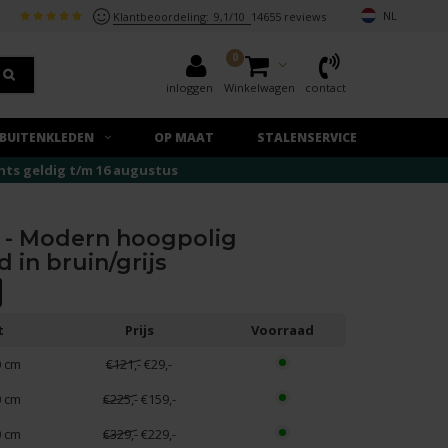
NL
Klantbeoordeling:
9,1/10
14655 reviews
0
inloggen
Winkelwagen
contact
BUITENKLEDEN
OP MAAT
STALENSERVICE
echts geldig t/m 16 augustus
5 - Modern hoogpolig
 in bruin/grijs
t
Prijs
Voorraad
0 cm
€121,-
€29,-
0 cm
€225,-
€159,-
0 cm
€329,-
€229,-