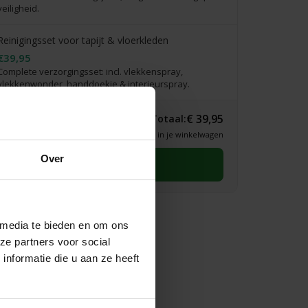
veiligheid.
Reinigingsset voor tapijt & vloerkleden
€39,95
Complete verzorgingsset: incl. vlekkenspray,
vlekkenwonder, handdoekje & interieurspray.
€ 39,95
Totaal:
* Definitieve prijs zie je in je winkelwagen
Over
Selecteer eerst een maat
 media te bieden en om ons
ze partners voor social
nformatie die u aan ze heeft