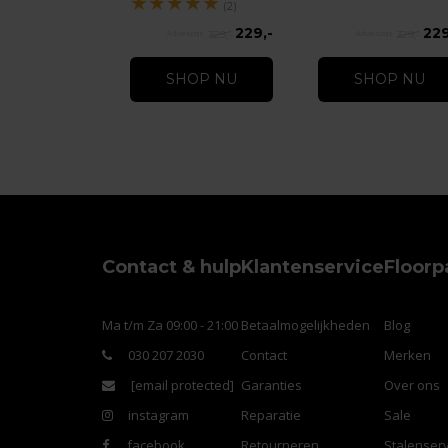
★
★
★
★
★
(2)
229,-
229
329,-
329,-
SHOP NU
SHOP NU
Contact & hulp
Klantenservice
Floorp
Ma t/m Za 09:00 - 21:00
Betaalmogelijkheden
Blog
030 207 2030
Contact
Merken
[email protected]
Garanties
Over ons
instagram
Reparatie
Sale
facebook
Retourneren
Stalenserv