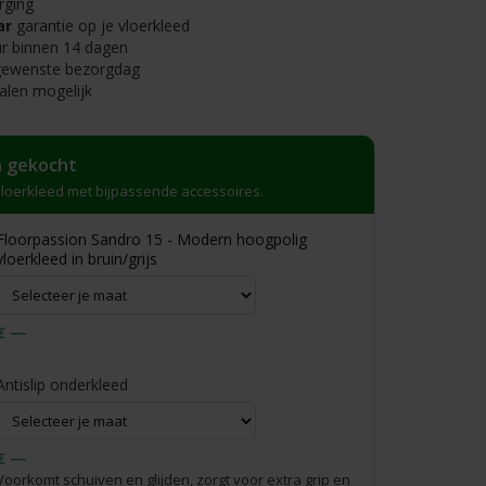
rging
ar
garantie op je vloerkleed
r binnen 14 dagen
 gewenste bezorgdag
alen mogelijk
 gekocht
loerkleed met bijpassende accessoires.
Floorpassion Sandro 15 - Modern hoogpolig
vloerkleed in bruin/grijs
€ —
Antislip onderkleed
€ —
Voorkomt schuiven en glijden, zorgt voor extra grip en