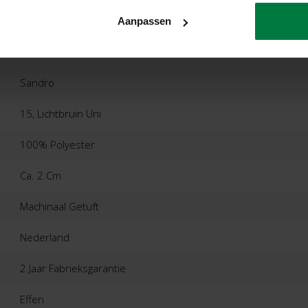
Aanpassen
Sandro
15, Lichtbruin Uni
100% Polyester
Ca. 2 Cm
Machinaal Getuft
Nederland
2 Jaar Fabrieksgarantie
Effen