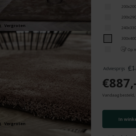
200x20
200x29
Vergroten
240x33
300x40
Op 
€1
€887,
Vandaag besteld, 
In win
Vergroten