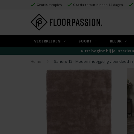
Gratis
samples
Gratis
retour binnen 14 dagen.
VLOERKLEDEN
SOORT
KLEUR
Rust begint bij je interieu
Home
Sandro 15 - Modern hoogpolig vloerkleed in 