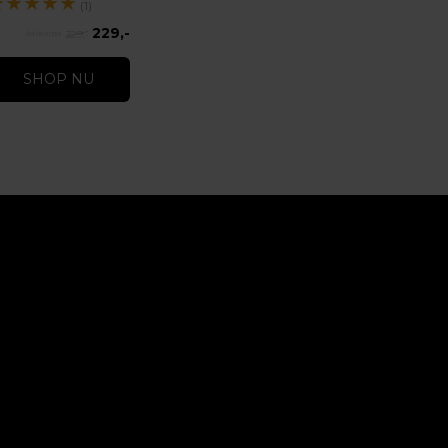
★
★
★
★
★
(1)
229,-
329,-
SHOP NU