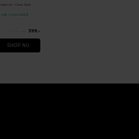
ndre 44 - Coral Red
op voorraad
399,-
443,-
SHOP NU