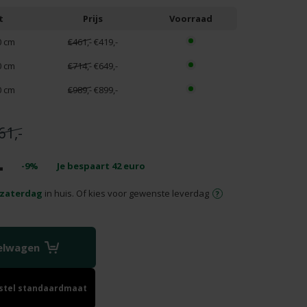
t
Prijs
Voorraad
0 cm
€461,-
€419,-
0 cm
€714,-
€649,-
0 cm
€989,-
€899,-
61,-
-
-9%
Je bespaart
42
euro
zaterdag
in huis. Of kies voor gewenste leverdag
kelwagen
estel standaardmaat