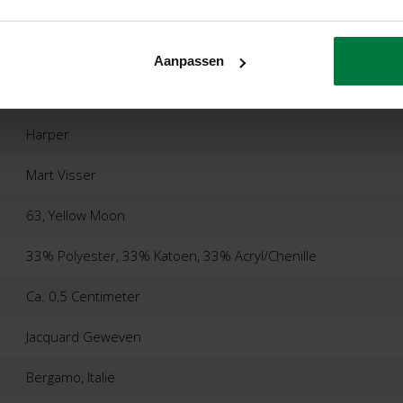
Aanpassen
Harper
Mart Visser
63, Yellow Moon
33% Polyester, 33% Katoen, 33% Acryl/Chenille
Ca. 0,5 Centimeter
Jacquard Geweven
Bergamo, Italië