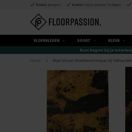
Gratis
samples
Gratis
retour binnen 14 dagen.
VLOERKLEDEN
SOORT
KLEUR
Rust begint bij je interieu
Home
Mart Visser Vloerkleed Harper 63 Yellow M