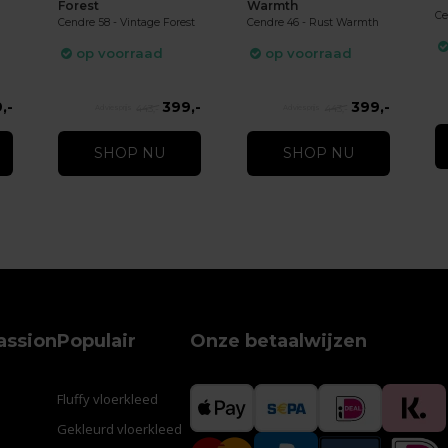
Forest
Warmth
Ce
Cendre 58 - Vintage Forest
Cendre 46 - Rust Warmth
op voorraad
op voorraad
,-
399,-
399,-
443,-
443,-
SHOP NU
SHOP NU
assion
Populair
Onze betaalwijzen
Fluffy vloerkleed
Gekleurd vloerkleed