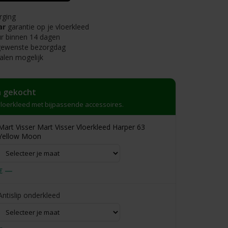
rging
ar
garantie op je vloerkleed
r binnen 14 dagen
 gewenste bezorgdag
alen mogelijk
 gekocht
loerkleed met bijpassende accessoires.
Mart Visser Mart Visser Vloerkleed Harper 63
Yellow Moon
€ —
Antislip onderkleed