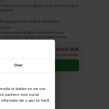
€ —
Voorkomt schuiven en glijden, zorgt voor extra grip en
veiligheid.
Reinigingsset voor tapijt & vloerkleden
€39,95
Complete verzorgingsset: incl. vlekkenspray,
vlekkenwonder, handdoekje & interieurspray.
€ 39,95
Totaal:
* Definitieve prijs zie je in je winkelwagen
Selecteer eerst een maat
Over
 media te bieden en om ons
ze partners voor social
nformatie die u aan ze heeft