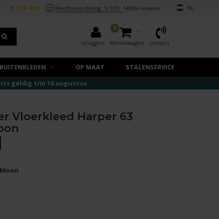
NL
Klantbeoordeling:
9,1/10
14655 reviews
0
inloggen
Winkelwagen
contact
BUITENKLEDEN
OP MAAT
STALENSERVICE
echts geldig t/m 16 augustus
er Vloerkleed Harper 63
oon
w Moon