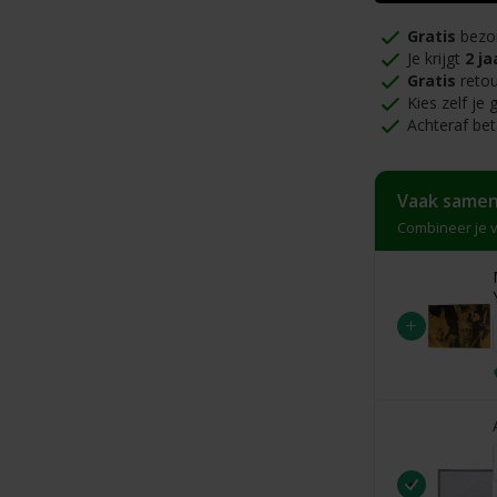
Gratis
bezo
Je krijgt
2 ja
Gratis
retou
Kies zelf je
Achteraf bet
Vaak samen
Combineer je v
+