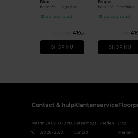
Blue
Brique
Harper 36 - Indigo Blue
Harper 65 - Terra Brique
op voorraad
op voorraad
419,-
419
461,-
461,-
SHOP NU
SHOP NU
Contact & hulp
Klantenservice
Floorp
Ma t/m Za 09:00 - 21:00
Betaalmogelijkheden
Blog
030 207 2030
Contact
Merken