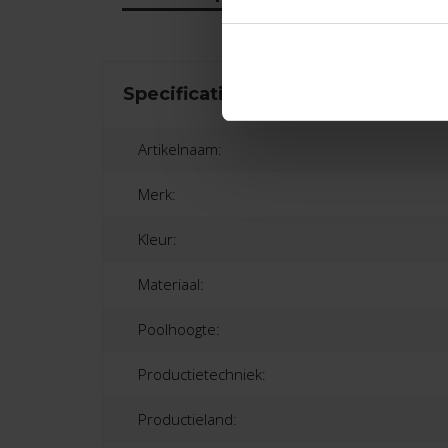
Specificaties
Artikelnaam:
Merk:
Kleur:
Materiaal:
Poolhoogte:
Productietechniek:
Productieland: