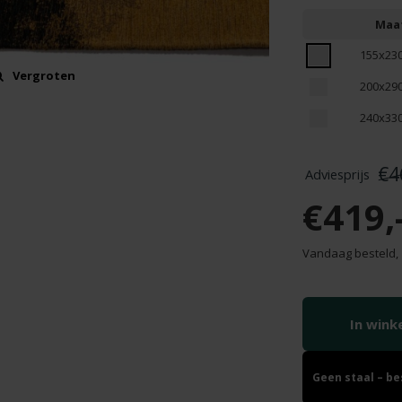
Maa
155x23
Vergroten
200x29
240x33
€4
€419,
Vandaag besteld,
In win
Geen staal – b