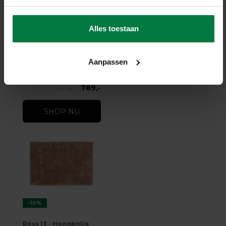
-10%
Alles toestaan
Beach Life 13 - Wollen
vloerkleed
Beach Life 13 - Wollen
vloerkleed
op voorraad
Aanpassen
★
★
★
★
★
(3)
789,-
877,-
SHOP NU
-10%
Ross 13 - Hoogpolig