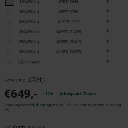
140x200 cm
€721,-
€649,-
160x230 cm
€877,-
€789,-
200x240 cm
€1.110,-
€999,-
200x290 cm
€1.443,-
€1.299,-
250x350 cm
€3.355,-
€3.019,-
300x400 cm
€4.421,-
€3.979,-
Op maat
€721,-
€649,-
-10%
Je bespaart
72
euro
Vandaag besteld,
dinsdag
in huis. Of kies voor gewenste leverdag
Gratis
bezorging