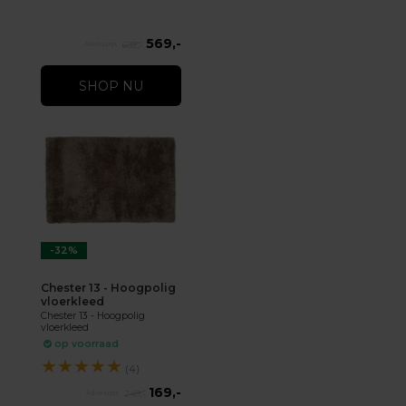
569,-
632,-
SHOP NU
-32%
Chester 13 - Hoogpolig
vloerkleed
Chester 13 - Hoogpolig
vloerkleed
op voorraad
★
★
★
★
★
(4)
169,-
249,-