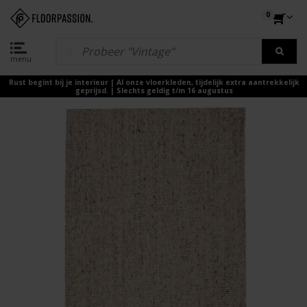
0
menu
Rust begint bij je interieur | Al onze vloerkleden, tijdelijk extra aantrekkelijk
geprijsd. | Slechts geldig t/m 16 augustus