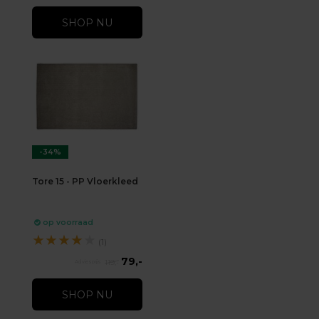
SHOP NU
-34%
Tore 15 - PP Vloerkleed
op voorraad
★
★
★
★
★
(1)
79,-
119,-
SHOP NU