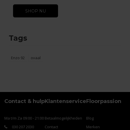
SHOP NU
Tags
Enzo 92
ovaal
Contact & hulp
Klantenservice
Floorpassion
Ma t/m Za 09:00 - 21:00
Betaalmogelijkheden
Blog
030 207 2030
Contact
Merken