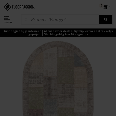
0
menu
Rust begint bij je interieur | Al onze vloerkleden, tijdelijk extra aantrekkelijk
geprijsd. | Slechts geldig t/m 16 augustus