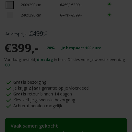
200x290 cm
€499,-
€399,-
240x290 cm
€749,-
€599,-
€499,-
€399,-
-20%
Je bespaart
100
euro
Vandaag besteld,
dinsdag
in huis. Of kies voor gewenste leverdag
Gratis
bezorging
Je krijgt
2 jaar
garantie op je vloerkleed
Gratis
retour binnen 14 dagen
Kies zelf je gewenste bezorgdag
Achteraf betalen mogelijk
Vaak samen gekocht