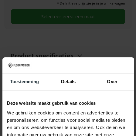
* Definitieve prijs zie je in je winkelwagen
Selecteer eerst een maat
Product specificaties
Toestemming
Details
Over
Specificaties
Artikelnaam:
Enzo 92 Ovaal
Deze website maakt gebruik van cookies
We gebruiken cookies om content en advertenties te
Merk:
Floorpassion
personaliseren, om functies voor social media te bieden
en om ons websiteverkeer te analyseren. Ook delen we
Kleur:
92, Multi
informatie over uw gebruik van onze site met onze