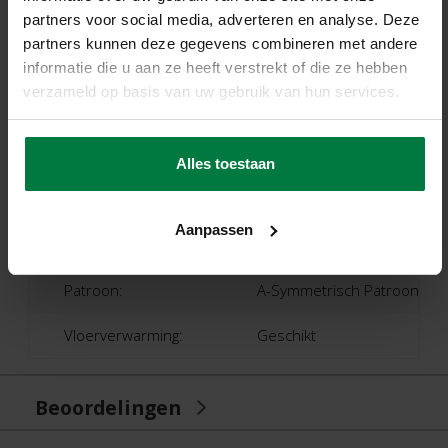
Materiaal:
partners voor social media, adverteren en analyse. Deze
partners kunnen deze gegevens combineren met andere
33% Polyester, 33% Katoen, 33% Acryl/Chenille
informatie die u aan ze heeft verstrekt of die ze hebben
verzameld op basis van uw gebruik van hun services.
Poolhoogte:
Ca. 0,5 Centimeter
Productietechniek:
Jacquard Geweven
Alles toestaan
Productieland:
Bergamo, Italië
Aanpassen
Garantie:
2 Jaar Fabrieksgarantie
Patroon:
A-Symmetrisch Patroon
Vloerverwarming:
Geschikt
Beoordelingen