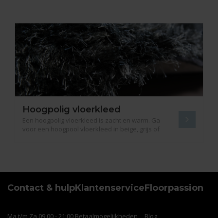
Hoogpolig vloerkleed
Een hoogpolig vloerkleed is zacht en warm. Ga
voor een hoogpool vloerkleed in beige, grijs of
één van de vele andere kleuren. Groot en divers
assortiment.
Contact & hulp
Klantenservice
Floorpassion
Ma t/m Za 09:00 - 21:00
Betaalmogelijkheden
Blog