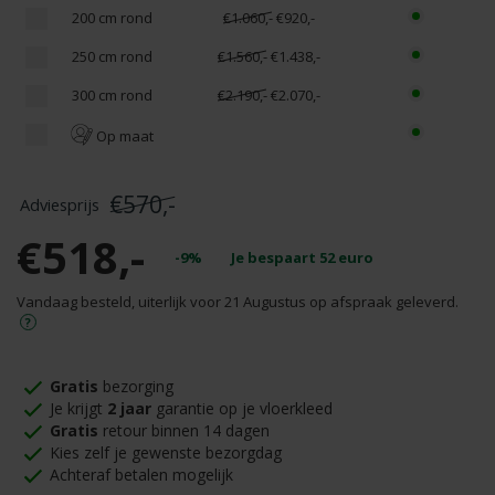
200 cm rond
€1.060,-
€920,-
250 cm rond
€1.560,-
€1.438,-
300 cm rond
€2.190,-
€2.070,-
Op maat
€570,-
€518,-
-9%
Je bespaart
52
euro
Vandaag besteld, uiterlijk voor 21 Augustus op afspraak geleverd.
Gratis
bezorging
Je krijgt
2 jaar
garantie op je vloerkleed
Gratis
retour binnen 14 dagen
Kies zelf je gewenste bezorgdag
Achteraf betalen mogelijk