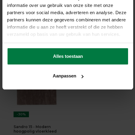
informatie over uw gebruik van onze site met onze
Chester 15 - Hoogpolig
partners voor social media, adverteren en analyse. Deze
vloerkleed
partners kunnen deze gegevens combineren met andere
Chester 15 - Hoogpolig
vloerkleed
informatie die u aan ze heeft verstrekt of die ze hebben
op voorraad
verzameld op basis van uw gebruik van hun services.
★
★
★
★
★
(3)
0,-
Alles toestaan
SHOP NU
Aanpassen
-30%
Sandro 15 - Modern
hoogpolig vloerkleed