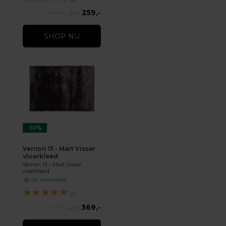
259,-
359,-
SHOP NU
-10%
Vernon 15 - Mart Visser
vloerkleed
Vernon 15 - Mart Visser
vloerkleed
op voorraad
★
★
★
★
★
(2)
369,-
409,-