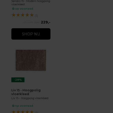
Sandro 15 - Modern hoogpolig
vloerkleed
op voorraad
★
★
★
★
★
(1)
229,-
329,-
SHOP NU
-28%
Liv 15 - Hoogpolig
vloerkleed
Liv 15 - Hoogpolig vloerkleed
op voorraad
★
★
★
★
★
(2)