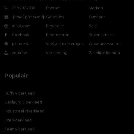
030 207 2030
Contact
Merken
[email protected]
Garanties
Over ons
instagram
Reparatie
Sale
facebook
Retourneren
Stalenservice
pinterest
Veelgestelde vragen
Woonaccessoires
youtube
Verzending
Zakelijke klanten
Populair
Fluffy vloerkleed
Gekleurd vloerkleed
Industrieel vloerkleed
Jute vloerkleed
Kelim vloerkleed