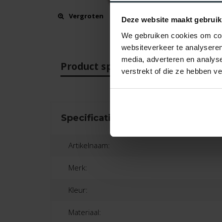
Vergroten
Deze website maakt gebruik
We gebruiken cookies om cont
websiteverkeer te analyseren
media, adverteren en analys
Product specificaties
Beo
verstrekt of die ze hebben v
Specificaties
Artikelnaam:
Merk:
Kleur:
Materiaal: