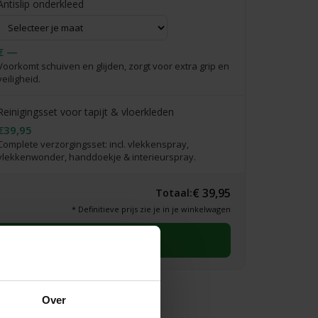
Antislip onderkleed
€ —
Voorkomt schuiven en glijden, zorgt voor extra grip en
veiligheid.
Reinigingsset voor tapijt & vloerkleden
€39,95
Complete verzorgingsset: incl. vlekkenspray,
vlekkenwonder, handdoekje & interieurspray.
€ 39,95
Totaal:
* Definitieve prijs zie je in je winkelwagen
Selecteer eerst een maat
Over