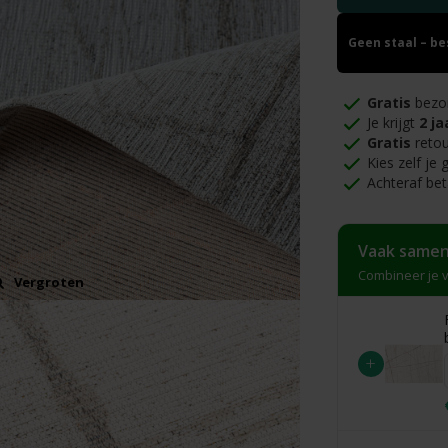
Geen staal – b
Gratis
bezo
Je krijgt
2 ja
Gratis
retou
Kies zelf je
Achteraf bet
Vaak samen
Combineer je v
Vergroten
+