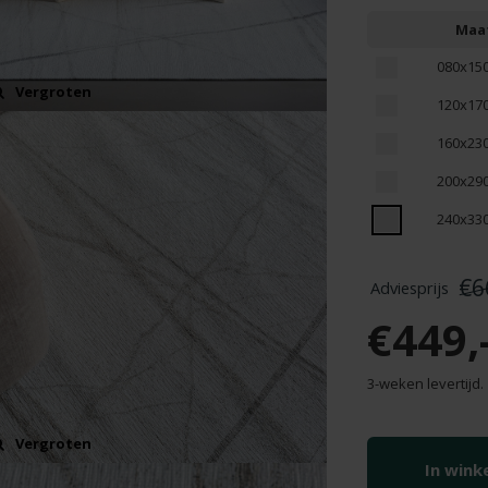
Maa
080x15
Vergroten
120x17
160x23
200x29
240x33
€6
€449,
3-weken levertijd.
Vergroten
In win