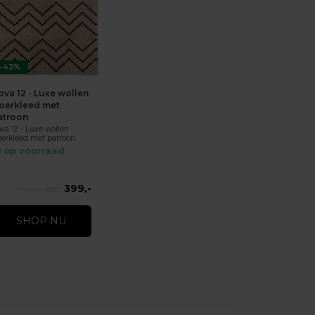
-43%
ova 12 - Luxe wollen
loerkleed met
atroon
va 12 - Luxe wollen
oerkleed met patroon
op voorraad
399,-
695,-
SHOP NU