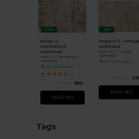
-20%
-10%
Hailey 12 -
Pognum 11 - Vintag
Geometrisch
vloerkleed
vloerkleed
Pognum 11 - Vintage
vloerkleed
Hailey 12 - Geometrisch
op voorraad
vloerkleed
op voorraad
★
★
★
★
★
(3)
219
249,-
199,-
249,-
SHOP NU
SHOP NU
Tags