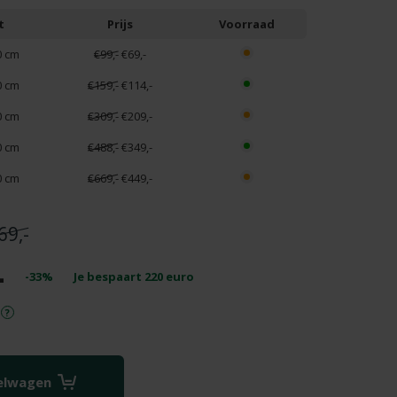
t
Prijs
Voorraad
0 cm
€99,-
€69,-
0 cm
€159,-
€114,-
0 cm
€309,-
€209,-
0 cm
€488,-
€349,-
0 cm
€669,-
€449,-
69,-
-
-33%
Je bespaart
220
euro
kelwagen