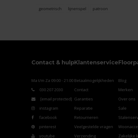
geometrisch
lijnenspel
patroon
Contact & hulp
Klantenservice
Floorp
Ma t/m Za 09:00 - 21:00
Betaalmogelijkheden
Blog
030 207 2030
Contact
Merken
[email protected]
Garanties
Over ons
instagram
Reparatie
Sale
facebook
Retourneren
Stalenserv
pinterest
Veelgestelde vragen
Woonacce
youtube
Verzending
Zakelijke 