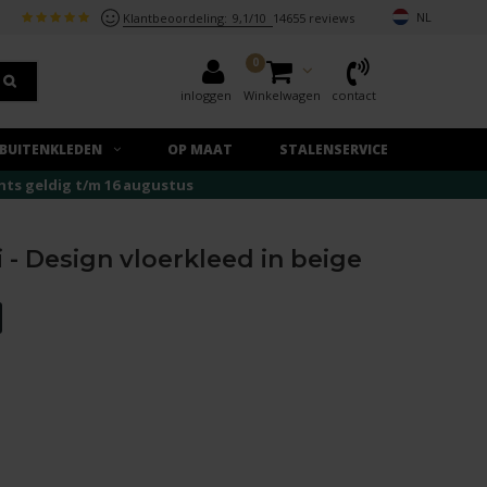
NL
Klantbeoordeling:
9,1/10
14655 reviews
0
inloggen
Winkelwagen
contact
BUITENKLEDEN
OP MAAT
STALENSERVICE
echts geldig t/m 16 augustus
 - Design vloerkleed in beige