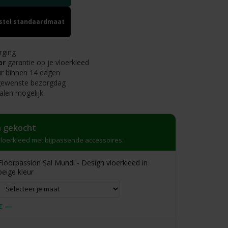
estel standaardmaat
rging
ar
garantie op je vloerkleed
r binnen 14 dagen
 gewenste bezorgdag
alen mogelijk
 gekocht
loerkleed met bijpassende accessoires.
Floorpassion Sal Mundi - Design vloerkleed in
beige kleur
€ —