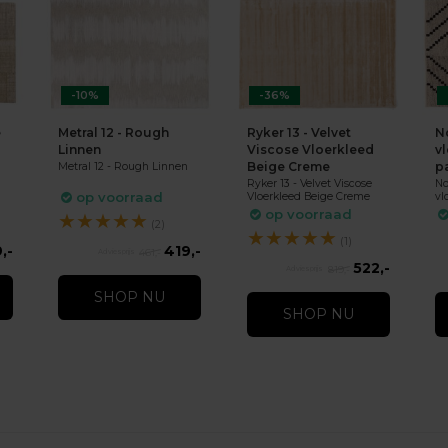
-10%
-36%
e
Metral 12 - Rough
Ryker 13 - Velvet
N
Linnen
Viscose Vloerkleed
v
Beige Creme
p
Metral 12 - Rough Linnen
Ryker 13 - Velvet Viscose
No
op voorraad
Vloerkleed Beige Creme
vl
op voorraad
★
★
★
★
★
(2)
★
★
★
★
★
(1)
,-
419,-
461,-
522,-
819,-
SHOP NU
SHOP NU