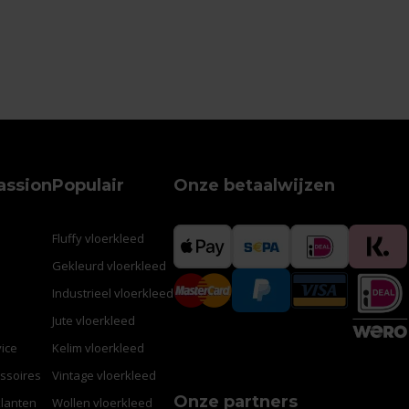
assion
Populair
Onze betaalwijzen
Fluffy vloerkleed
Gekleurd vloerkleed
Industrieel vloerkleed
Jute vloerkleed
ice
Kelim vloerkleed
ssoires
Vintage vloerkleed
Onze partners
klanten
Wollen vloerkleed