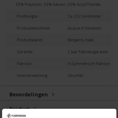
33% Polyester, 33% Katoen, 33% Acryl/Chenille
Poolhoogte:
Ca. 0,5 Centimeter
Productietechniek:
Jacquard Geweven
Productieland:
Bergamo, Italië
Garantie:
2 Jaar Fabrieksgarantie
Patroon:
A-Symmetrisch Patroon
Vloerverwarming:
Geschikt
Beoordelingen
Product