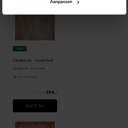
Aanpassen
-10%
Cendre 44 - Coral Red
Cendre 44 - Coral Red
op voorraad
399,-
443,-
SHOP NU