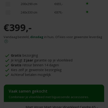
200x290 cm
€655,-
240x330 cm
€879,-
€399,-
Vandaag besteld,
dinsdag
in huis. Of kies voor gewenste leverdag
Gratis
bezorging
Je krijgt
2 jaar
garantie op je vloerkleed
Gratis
retour binnen 14 dagen
Kies zelf je gewenste bezorgdag
Achteraf betalen mogelijk
Vaak samen gekocht
Combineer je vloerkleed met bijpassende accessoires.
Mart Visser Mart Visser Vloerkleed Cendre 65 -