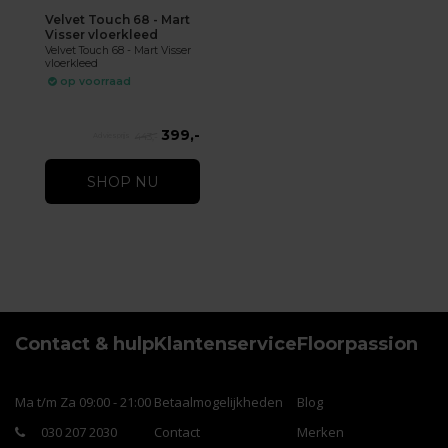
Velvet Touch 68 - Mart
Visser vloerkleed
Velvet Touch 68 - Mart Visser
vloerkleed
op voorraad
399,-
443,-
SHOP NU
Contact & hulp
Klantenservice
Floorpassion
Ma t/m Za 09:00 - 21:00
Betaalmogelijkheden
Blog
030 207 2030
Contact
Merken