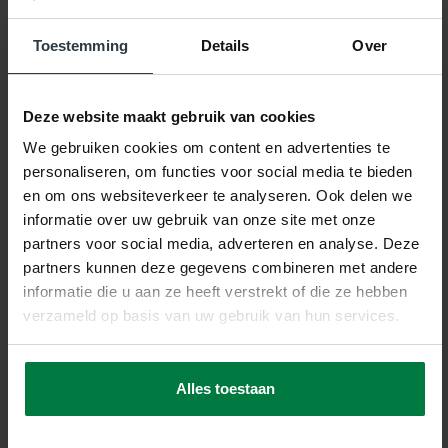
Toestemming
Details
Over
Gerelateerde producten
Deze website maakt gebruik van cookies
We gebruiken cookies om content en advertenties te
personaliseren, om functies voor social media te bieden
en om ons websiteverkeer te analyseren. Ook delen we
informatie over uw gebruik van onze site met onze
-10%
partners voor social media, adverteren en analyse. Deze
partners kunnen deze gegevens combineren met andere
Cendre 69 - Vintage
Oker
informatie die u aan ze heeft verstrekt of die ze hebben
Cendre 69 - Vintage Oker
verzameld op basis van uw gebruik van hun services.
op voorraad
Alles toestaan
399,-
443,-
SHOP NU