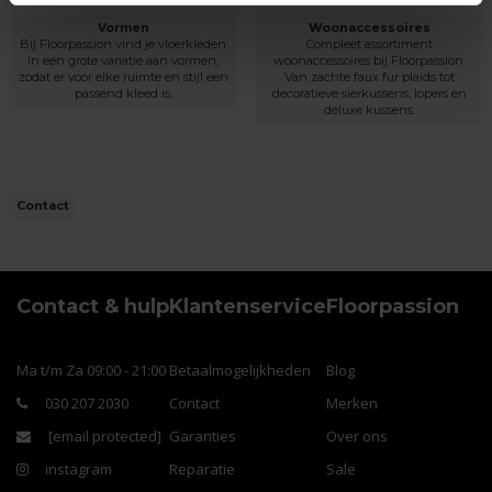
Vormen
Woonaccessoires
Bij Floorpassion vind je vloerkleden
Compleet assortiment
in een grote variatie aan vormen,
woonaccessoires bij Floorpassion.
zodat er voor elke ruimte en stijl een
Van zachte faux fur plaids tot
passend kleed is.
decoratieve sierkussens, lopers en
deluxe kussens.
Contact
Contact & hulp
Klantenservice
Floorpassion
Ma t/m Za 09:00 - 21:00
Betaalmogelijkheden
Blog
030 207 2030
Contact
Merken
[email protected]
Garanties
Over ons
instagram
Reparatie
Sale