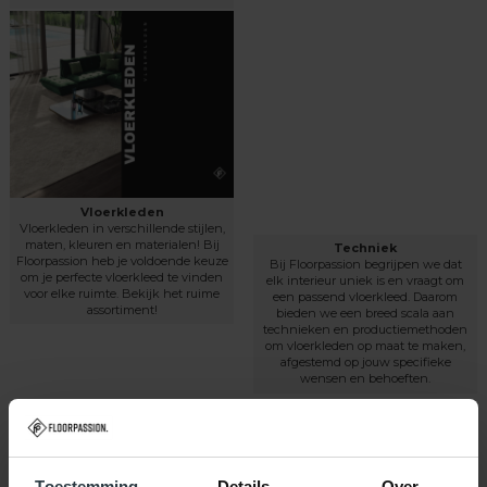
Vloerkleden
Vloerkleden in verschillende stijlen,
maten, kleuren en materialen! Bij
Techniek
Floorpassion heb je voldoende keuze
Bij Floorpassion begrijpen we dat
om je perfecte vloerkleed te vinden
elk interieur uniek is en vraagt om
voor elke ruimte. Bekijk het ruime
een passend vloerkleed. Daarom
assortiment!
bieden we een breed scala aan
technieken en productiemethoden
om vloerkleden op maat te maken,
afgestemd op jouw specifieke
wensen en behoeften.
Merken
Toestemming
Details
Over