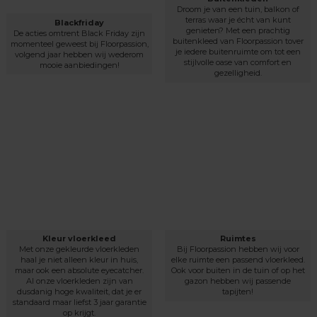
Droom je van een tuin, balkon of
terras waar je écht van kunt
Blackfriday
genieten? Met een prachtig
De acties omtrent Black Friday zijn
buitenkleed van Floorpassion tover
momenteel geweest bij Floorpassion,
je iedere buitenruimte om tot een
volgend jaar hebben wij wederom
stijlvolle oase van comfort en
mooie aanbiedingen!
gezelligheid.
Kleur vloerkleed
Ruimtes
Met onze gekleurde vloerkleden
Bij Floorpassion hebben wij voor
haal je niet alleen kleur in huis,
elke ruimte een passend vloerkleed.
maar ook een absolute eyecatcher.
Ook voor buiten in de tuin of op het
Al onze vloerkleden zijn van
gazon hebben wij passende
dusdanig hoge kwaliteit, dat je er
tapijten!
standaard maar liefst 3 jaar garantie
op krijgt.