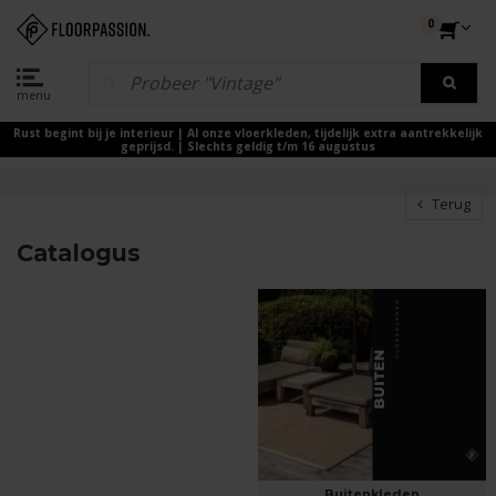
0
menu
Rust begint bij je interieur | Al onze vloerkleden, tijdelijk extra aantrekkelijk
geprijsd. | Slechts geldig t/m 16 augustus
Terug
Catalogus
Buitenkleden