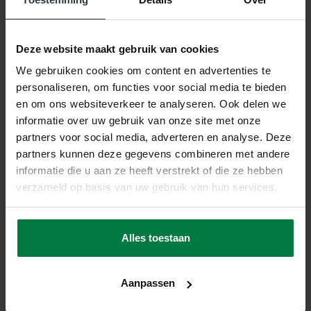
Deze website maakt gebruik van cookies
We gebruiken cookies om content en advertenties te
personaliseren, om functies voor social media te bieden
Vloerkleden op maat
en om ons websiteverkeer te analyseren. Ook delen we
Ben je op zoek naar een vloerkleed
op maat? Bij Floorpassion kun je
informatie over uw gebruik van onze site met onze
jouw uitgekozen vloerkleed t in een
specifieke maat laten maken. Kies
partners voor social media, adverteren en analyse. Deze
hieronder jouw type en bepaal
partners kunnen deze gegevens combineren met andere
volledig zelf de maat met de
handige maatmodule.
informatie die u aan ze heeft verstrekt of die ze hebben
verzameld op basis van uw gebruik van hun services.
Alles toestaan
Aanpassen