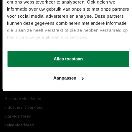
om ons websiteverkeer te analyseren. Ook delen we
030 207 2030
Contact
Merken
informatie over uw gebruik van onze site met onze partners
[email protected]
Garanties
Over ons
voor social media, adverteren en analyse. Deze partners
kunnen deze gegevens combineren met andere informatie
instagram
Reparatie
Sale
die u aan ze heeft verstrekt of die ze hebben verzameld op
facebook
Retourneren
Stalenservice
basis van uw gebruik van hun services.
pinterest
Veelgestelde vragen
Woonaccessoires
youtube
Verzending
Zakelijke klanten
Alles toestaan
Populair
Aanpassen
Fluffy vloerkleed
Gekleurd vloerkleed
Industrieel vloerkleed
Jute vloerkleed
Kelim vloerkleed