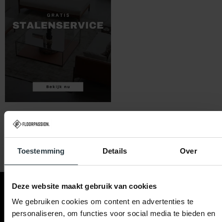
Toestemming
Details
Over
Deze website maakt gebruik van cookies
Contact & hulp
Klantenservice
Floorpassion
We gebruiken cookies om content en advertenties te
personaliseren, om functies voor social media te bieden en
Ma t/m Za 09:00 - 21:00
Betaalmogelijkheden
Blog