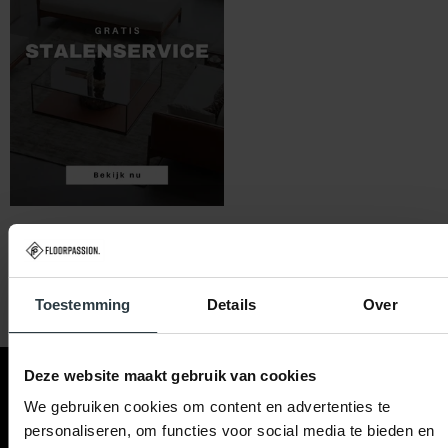
Toestemming
Details
Over
Deze website maakt gebruik van cookies
Contact & hulp
Klantenservice
Floorpassion
We gebruiken cookies om content en advertenties te
personaliseren, om functies voor social media te bieden en
Ma t/m Za 09:00 - 21:00
Betaalmogelijkheden
Blog