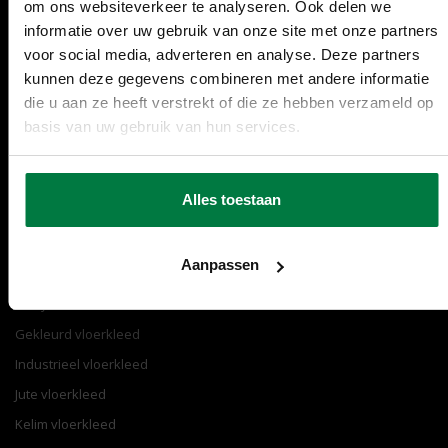
om ons websiteverkeer te analyseren. Ook delen we
030 207 2030
Contact
Merken
informatie over uw gebruik van onze site met onze partners
[email protected]
Garanties
Over ons
voor social media, adverteren en analyse. Deze partners
kunnen deze gegevens combineren met andere informatie
instagram
Reparatie
Sale
die u aan ze heeft verstrekt of die ze hebben verzameld op
facebook
Retourneren
Stalenservice
basis van uw gebruik van hun services.
pinterest
Veelgestelde vragen
Woonaccessoires
youtube
Verzending
Zakelijke klanten
Alles toestaan
Populair
Aanpassen
Fluffy vloerkleed
Gekleurd vloerkleed
Industrieel vloerkleed
Jute vloerkleed
Kelim vloerkleed