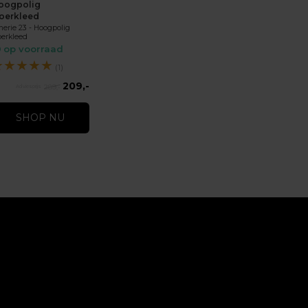
oogpolig
loerkleed
erie 23 - Hoogpolig
oerkleed
op voorraad
★
★
★
★
★
(1)
209,-
289,-
SHOP NU