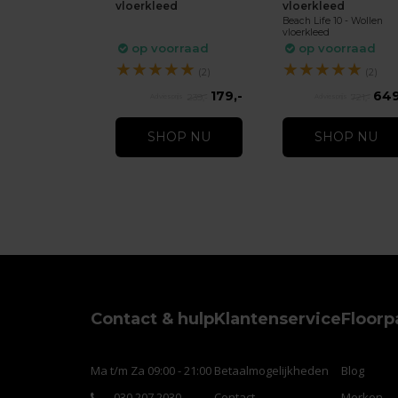
vloerkleed
vloerkleed
Beach Life 10 - Wollen
vloerkleed
op voorraad
op voorraad
★
★
★
★
★
★
★
★
★
★
(2)
(2)
179,-
649
239,-
721,-
SHOP NU
SHOP NU
Contact & hulp
Klantenservice
Floorp
Ma t/m Za 09:00 - 21:00
Betaalmogelijkheden
Blog
030 207 2030
Contact
Merken