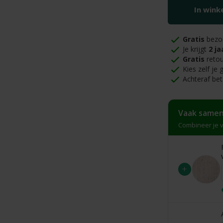
In win
Gratis
bezo
Je krijgt
2 ja
Gratis
retou
Kies zelf je
Achteraf bet
Vaak samen
Combineer je v
+