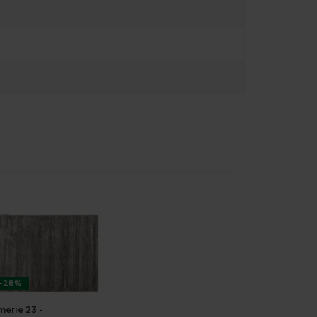
-28%
merie 23 -