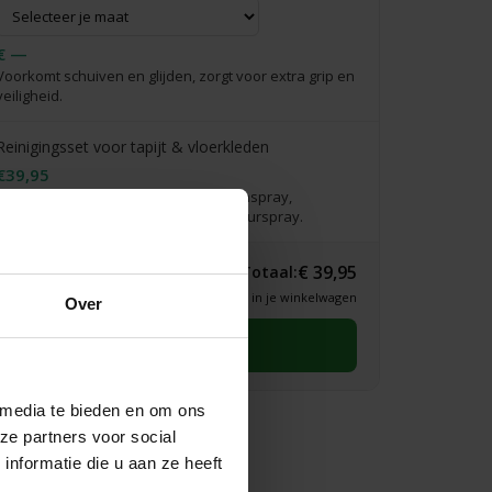
€ —
Voorkomt schuiven en glijden, zorgt voor extra grip en
veiligheid.
Reinigingsset voor tapijt & vloerkleden
€39,95
Complete verzorgingsset: incl. vlekkenspray,
vlekkenwonder, handdoekje & interieurspray.
€ 39,95
Totaal:
* Definitieve prijs zie je in je winkelwagen
Over
Selecteer eerst een maat
 media te bieden en om ons
ze partners voor social
nformatie die u aan ze heeft