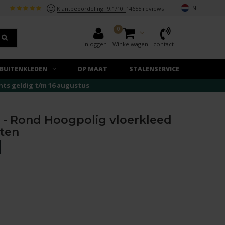
NL
Klantbeoordeling:
9,1/10
14655 reviews
0
inloggen
Winkelwagen
contact
BUITENKLEDEN
OP MAAT
STALENSERVICE
echts geldig t/m 16 augustus
 - Rond Hoogpolig vloerkleed
nten