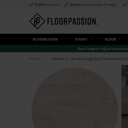
Gratis
samples
Gratis
retour binnen 14 dagen.
VLOERKLEDEN
SOORT
KLEUR
Rust begint bij je interieu
Home
Amerie 21 - Rond Hoogpolig vloerkleed in Gri