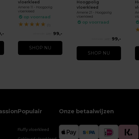
vloerkleed
Hoogpolig
H
vloerkleed
v
Amerie 11 - Hoogpolig
vloerkleed
Amerie 21 - Hoogpolig
Am
op voorraad
vloerkleed
vl
op voorraad
★
★
★
★
★
(1)
,-
99,-
119,-
99,-
119,-
SHOP NU
SHOP NU
assion
Populair
Onze betaalwijzen
Fluffy vloerkleed
Gekleurd vloerkleed