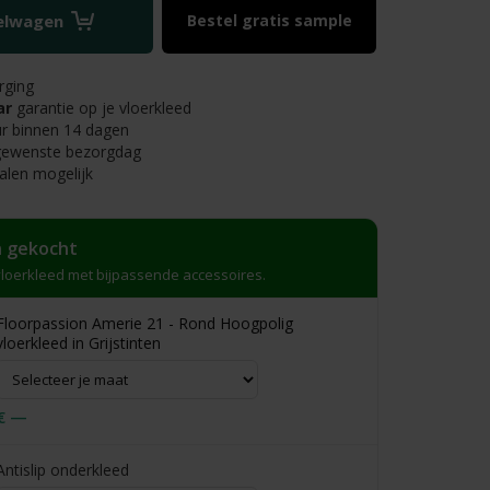
kelwagen
Bestel gratis sample
rging
ar
garantie op je vloerkleed
r binnen 14 dagen
 gewenste bezorgdag
alen mogelijk
 gekocht
loerkleed met bijpassende accessoires.
Floorpassion Amerie 21 - Rond Hoogpolig
vloerkleed in Grijstinten
€ —
Antislip onderkleed