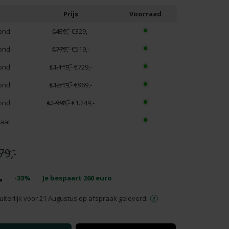
t
Prijs
Voorraad
ond
€459,-
€329,-
ond
€779,-
€519,-
ond
€1.119,-
€729,-
ond
€1.519,-
€969,-
ond
€1.998,-
€1.249,-
aat
79,-
-
-33%
Je bespaart
260
euro
uiterlijk voor 21 Augustus op afspraak geleverd.