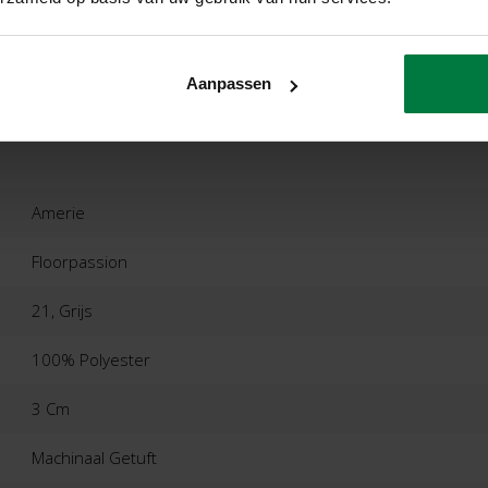
ordelingen
Product
Aanpassen
Amerie
Floorpassion
21, Grijs
100% Polyester
3 Cm
Machinaal Getuft