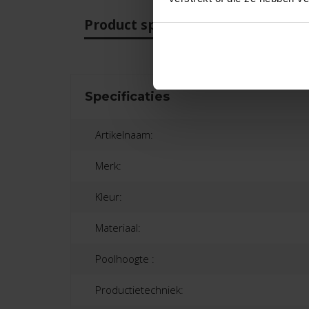
Product specificaties
Beo
Specificaties
Artikelnaam:
Merk:
Kleur:
Materiaal:
Poolhoogte :
Productietechniek: