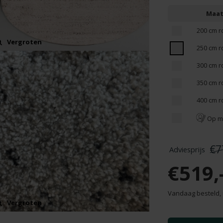
Maa
200 cm r
Vergroten
250 cm r
300 cm r
350 cm r
400 cm r
Op m
€7
€519,
Vandaag besteld, 
Vergroten