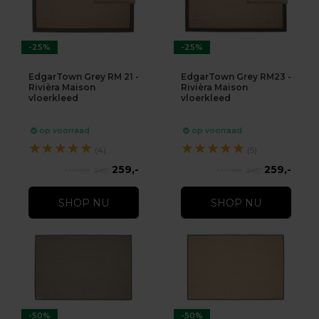
-25%
-25%
EdgarTown Grey RM 21 -
EdgarTown Grey RM23 -
Rivièra Maison
Rivièra Maison
vloerkleed
vloerkleed
op voorraad
op voorraad
★
★
★
★
★
★
★
★
★
★
(4)
(5)
259,-
259,-
345,-
345,-
SHOP NU
SHOP NU
-50%
-50%