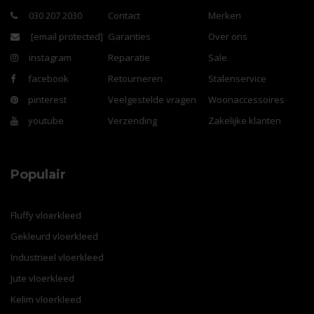
030 207 2030
Contact
Merken
[email protected]
Garanties
Over ons
instagram
Reparatie
Sale
facebook
Retourneren
Stalenservice
pinterest
Veelgestelde vragen
Woonaccessoires
youtube
Verzending
Zakelijke klanten
Populair
Fluffy vloerkleed
Gekleurd vloerkleed
Industrieel vloerkleed
Jute vloerkleed
Kelim vloerkleed