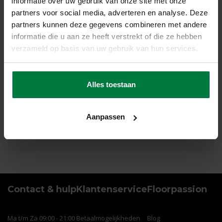
informatie over uw gebruik van onze site met onze
partners voor social media, adverteren en analyse. Deze
op voorraad
partners kunnen deze gegevens combineren met andere
informatie die u aan ze heeft verstrekt of die ze hebben
199,-
verzameld op basis van uw gebruik van hun services.
599,-
SHOP NU
Alles toestaan
Aanpassen
Contact & hulp
Klantenservice
Floorpassion
Ma t/m Za 09:00 - 21:00
Betaalmogelijkheden
Blog