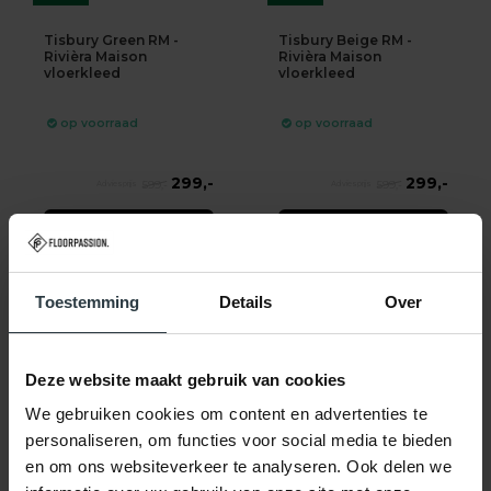
Tisbury Green RM -
Tisbury Beige RM -
Rivièra Maison
Rivièra Maison
vloerkleed
vloerkleed
op voorraad
op voorraad
299,-
299,-
599,-
599,-
SHOP NU
SHOP NU
Toestemming
Details
Over
Deze website maakt gebruik van cookies
-67%
We gebruiken cookies om content en advertenties te
personaliseren, om functies voor social media te bieden
Tisbury Grey RM -
en om ons websiteverkeer te analyseren. Ook delen we
Rivièra Maison
vloerkleed