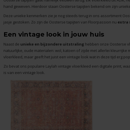
Oosterse tapijten gaat namelijk eeuwen terug. Elk vloerkleed uit Azië,
hand geweven. Hierdoor staan Oosterse tapijten bekend om zijn unie
Deze unieke kenmerken zie je nog steeds terug in ons assortiment Oos
jasje gestoken. Zo zijn de Oosterse tapijten van Floorpassion nu
extra 
Een vintage look in jouw huis
Naast de
unieke en bijzondere uitstraling
hebben onze Oosterse vl
natuurlijke, oude materialen: wol, katoen of zijde met allerlei kleurrij
vloerkleed, maar geeft het juist een vintage look wat in deze tijd erg po
Zo bevat ons populaire
Laylah vintage vloerkleed
een digitale print, wa
is van een vintage look.