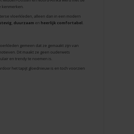
 het Midden-Oosten en Noord-Afrika werd met de
ke kenmerken.
terse vloerkleden, alleen dan in een modern
stevig
,
duurzaam
en
heerlijk comfortabel
.
oerkleden gemeen dat ze gemaakt zijn van
ke motieven. Dit maakt ze geen ouderwets
pulair en trendy te noemen is.
ardoor het tapijt gloednieuw is en toch voorzien