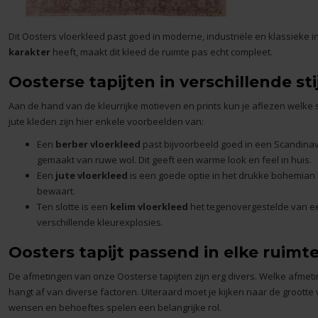
Dit
Oosters vloerkleed
past goed in moderne, industriële en klassieke in
karakter
heeft, maakt dit kleed de ruimte pas echt compleet.
Oosterse tapijten in verschillende sti
Aan de hand van de kleurrijke motieven en prints kun je aflezen welke sti
jute kleden zijn hier enkele voorbeelden van:
Een
berber vloerkleed
past bijvoorbeeld goed in een Scandinavi
gemaakt van ruwe wol. Dit geeft een warme look en feel in huis.
Een
jute vloerkleed
is een goede optie in het drukke bohemian in
bewaart.
Ten slotte is een
kelim vloerkleed
het tegenovergestelde van een
verschillende kleurexplosies.
Oosters tapijt passend in elke ruimt
De afmetingen van onze Oosterse tapijten zijn erg divers. Welke afmetin
hangt af van diverse factoren. Uiteraard moet je kijken naar de grootte
wensen en behoeftes spelen een belangrijke rol.