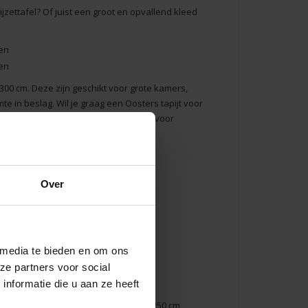
ijzettafel? Of juist een groot en opvallend kleed
300
cm. Deze zijn geschikt voor grote kamers,
 in beslag. Wil je graag een Oosters tapijt voor
middelgroot en daarmee ook geschikt voor
Over
 media te bieden en om ons
ze partners voor social
nformatie die u aan ze heeft
0x250
. Dit extra grote vloerkleed van 250 cm