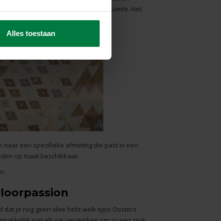
orbeeld bij de bank of in de vergaderruimte. Het
 je toe bent aan een frisse make-over.
Alles toestaan
k naar een specifieke afmeting die past in een
leden
op maat
beschikbaar.
n.
Floorpassion
d dat je nog geen idee hebt welk type Oosters
gemakkelijk met elkaar vergelijken om zo een stuk