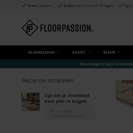
Gratis
samples
Gratis
retour binnen 14 dagen.
Eigen
VLOERKLEDEN
SOORT
KLEUR
Rust begint bij je interieu
Recente artikelen
Tips om je vloerkleed
weer plat te krijgen
Wil je graag je
vloerkleed weer plat
krijgen? De meest
natuurlijke oplossing
is geduld, leg het kleed