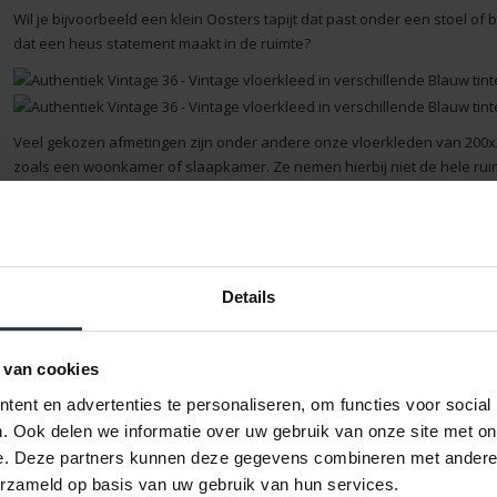
Wil je bijvoorbeeld een klein Oosters tapijt dat past onder een stoel of b
dat een heus statement maakt in de ruimte?
Veel gekozen afmetingen zijn onder andere onze
vloerkleden van 200x
zoals een woonkamer of slaapkamer. Ze nemen hierbij niet de hele ruimte
een kleine ruimte? Onze
vloerkleden van 250x250
cm zijn qua formaat 
kleinere kamers, zoals een studeerkamer.
Details
 van cookies
ent en advertenties te personaliseren, om functies voor social
. Ook delen we informatie over uw gebruik van onze site met on
e. Deze partners kunnen deze gegevens combineren met andere i
erzameld op basis van uw gebruik van hun services.
Ten slotte verander je de ruimte compleet met onze
vloerkleden van 35