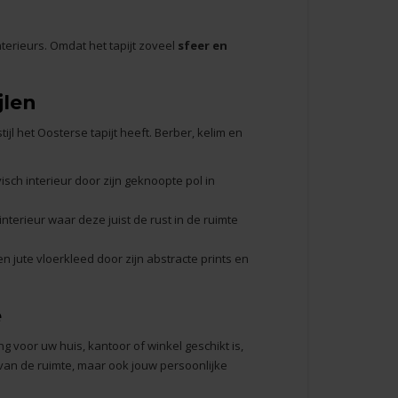
terieurs. Omdat het tapijt zoveel
sfeer en
jlen
jl het Oosterse tapijt heeft. Berber, kelim en
sch interieur door zijn geknoopte pol in
terieur waar deze juist de rust in de ruimte
 jute vloerkleed door zijn abstracte prints en
e
g voor uw huis, kantoor of winkel geschikt is,
 van de ruimte, maar ook jouw persoonlijke