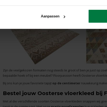
breed en 350 cm lang is geschikt als enige vloerkleed in de ruimte. Bijvo
kleed neemt namelijk de hele ruimte in beslag en is daarmee ideaal als
Aanpassen
Zijn de veelgekozen formaten nog steeds te groot of ben je juist op zoe
bepaalde hoek of bij een meubel? Floorpassion heeft Oosterse vloerk
Bij ons kun je jouw favoriete tapijt
op de centimeter
nauwkeurig make
Bestel jouw Oosterse vloerkleed bij 
Met al die verschillende soorten Oosterse vloerkleden snappen wij goe
tapijt in de ruimte past. Met onze
gratis proefsamples
kun jij kleden 